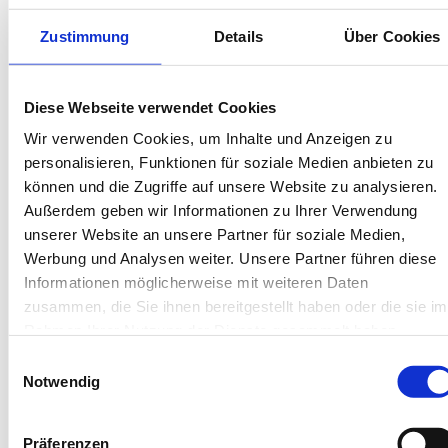
Kartenzahlung möglich
Endreinigung inklusive
Zustimmung
Details
Über Cookies
Wäschepakete inklusive
Gäste-App mit digitalen Bonusprogrammen
Diese Webseite verwendet Cookies
Bismarckstr. 43, 26757 Borkum
Wir verwenden Cookies, um Inhalte und Anzeigen zu
Objekt-Nr.: 4030016
personalisieren, Funktionen für soziale Medien anbieten zu
können und die Zugriffe auf unsere Website zu analysieren.
Diese Unterkunft teilen:
Außerdem geben wir Informationen zu Ihrer Verwendung
unserer Website an unsere Partner für soziale Medien,
Werbung und Analysen weiter. Unsere Partner führen diese
Informationen möglicherweise mit weiteren Daten
zusammen, die Sie ihnen bereitgestellt haben oder die sie im
Rahmen Ihrer Nutzung der Dienste gesammelt haben.
Einwilligungsauswahl
Notwendig
Diese Unterkünfte werden
Präferenzen