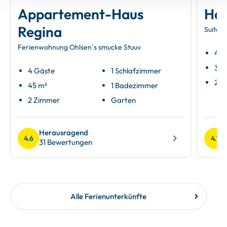
Appartement-Haus
Hau
Regina
Suite 4
Ferienwohnung Ohlsen´s smucke Stuuv
4 G
37 
4 Gäste
1 Schlafzimmer
2 Z
45 m²
1 Badezimmer
2 Zimmer
Garten
Herausragend
4.6
4.7
31 Bewertungen
Alle Ferienunterkünfte