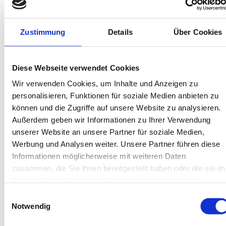
Ausflugsfahrten mit dem Schiff
Ob zu den Nachbarinseln Borkum oder Norderney, zu den
Zustimmung
Details
Über Cookies
Seehundsbänken oder rund um die Vogelinsel Memmert – auf
allen Fahrten können Sie jede Menge entdecken. Viele
Feriengäste starten vom Hafen aus in ein besonderes
Diese Webseite verwendet Cookies
Urlaubs-Erlebnis.
Wir verwenden Cookies, um Inhalte und Anzeigen zu
personalisieren, Funktionen für soziale Medien anbieten zu
können und die Zugriffe auf unsere Website zu analysieren.
Außerdem geben wir Informationen zu Ihrer Verwendung
unserer Website an unsere Partner für soziale Medien,
Werbung und Analysen weiter. Unsere Partner führen diese
Informationen möglicherweise mit weiteren Daten
zusammen, die Sie ihnen bereitgestellt haben oder die sie im
Rahmen Ihrer Nutzung der Dienste gesammelt haben.
Nationalpark-Haus Juist
Einwilligungsauswahl
Welche Vögel lassen sich auf Juist beobachten? Wer wohnt
Notwendig
alles im Wattenmeer? Und wie entstehen eigentlich die
Gezeiten? Erfahren Sie in Ihrem Urlaub Spannendes über die