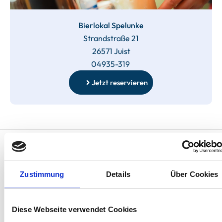
Bierlokal Spelunke
Strandstraße 21
26571 Juist
04935-319
Jetzt reservieren
Entdecken Sie unsere
Zustimmung
Details
Über Cookies
Unterkünfte auf Juist.
Diese Webseite verwendet Cookies