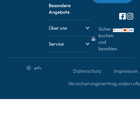
Besondere
Angebote
Über uns
Sicher
buchen
und
Service
bezahlen
wfv
Datenschutz
Impressum
Versicherungsvertrag widerruf