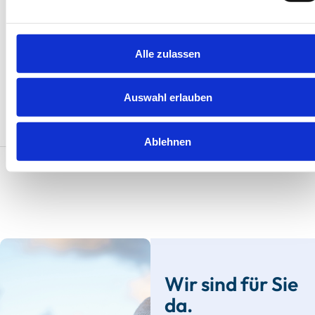
Alle zulassen
Herausragend
Hera
4.7
4.7
18 Bewertungen
19 B
Auswahl erlauben
Ablehnen
Alle Ferienunterkünfte
Wir sind für Sie
da.