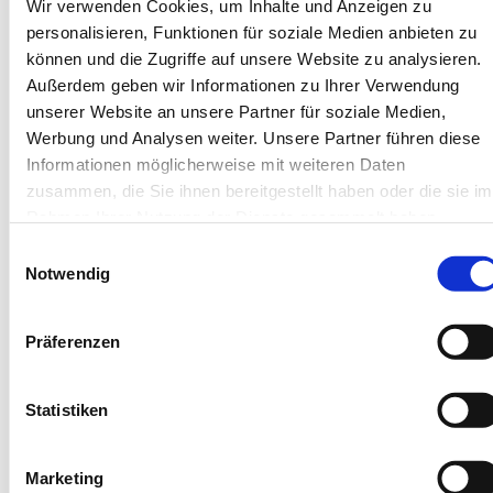
Wir verwenden Cookies, um Inhalte und Anzeigen zu
personalisieren, Funktionen für soziale Medien anbieten zu
können und die Zugriffe auf unsere Website zu analysieren.
Außerdem geben wir Informationen zu Ihrer Verwendung
unserer Website an unsere Partner für soziale Medien,
Werbung und Analysen weiter. Unsere Partner führen diese
Next
Informationen möglicherweise mit weiteren Daten
zusammen, die Sie ihnen bereitgestellt haben oder die sie im
Rahmen Ihrer Nutzung der Dienste gesammelt haben.
Einwilligungsauswahl
Notwendig
Juist
Juist
Töwerhus
Achte
Präferenzen
Ferienwohnung Segel
Ferienwohn
Statistiken
4 Gäste
1 Schlafzimmer
4 Gäste
51 m²
1 Badezimmer
57 m²
Marketing
2 Zimmer
Terrasse
2 Schla