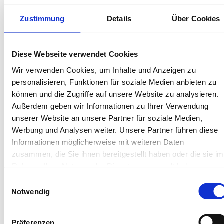
Bis 60 Tage vorab kostenfrei stornieren
Best-Preis-Garantie für Ihren Urlaub
Zustimmung
Details
Über Cookies
Kartenzahlung möglich
Endreinigung inklusive
Wäschepakete inklusive
Diese Webseite verwendet Cookies
Gäste-App mit digitalen Bonusprogrammen
Wir verwenden Cookies, um Inhalte und Anzeigen zu
personalisieren, Funktionen für soziale Medien anbieten zu
Dellertstraße 1, 26571 Juist
können und die Zugriffe auf unsere Website zu analysieren.
Objekt-Nr.: 3460010
Außerdem geben wir Informationen zu Ihrer Verwendung
unserer Website an unsere Partner für soziale Medien,
Diese Unterkunft teilen:
Werbung und Analysen weiter. Unsere Partner führen diese
Informationen möglicherweise mit weiteren Daten
zusammen, die Sie ihnen bereitgestellt haben oder die sie im
Rahmen Ihrer Nutzung der Dienste gesammelt haben.
Einwilligungsauswahl
Notwendig
Präferenzen