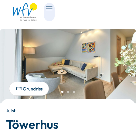
Grundriss
Juist
Töwerhus