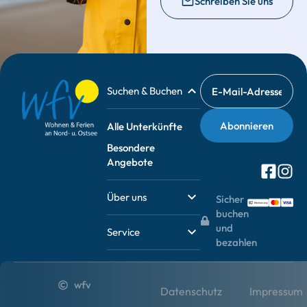
Schreiben Sie uns
Suchen & Buchen
Alle Unterkünfte
Besondere
Angebote
Über uns
Sicher
buchen
und
Service
bezahlen
wfv
Datenschutz
Impressum