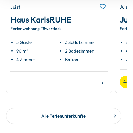
Juist
Juist
Haus KarlsRUHE
Jui
Ferienwohnung Töwerdeck
Ferien
5 Gäste
3 Schlafzimmer
2 G
90 m²
2 Badezimmer
45 
4 Zimmer
Balkon
2 Z
4.4
Alle Ferienunterkünfte