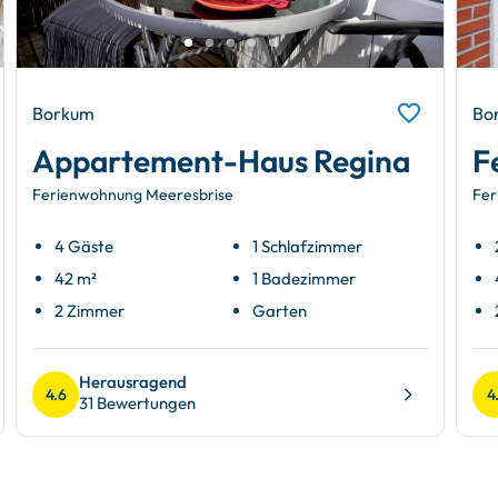
Borkum
Bo
Appartement-Haus Regina
F
Ferienwohnung Meeresbrise
Fer
4 Gäste
1 Schlafzimmer
42 m²
1 Badezimmer
2 Zimmer
Garten
Herausragend
4.6
4
31 Bewertungen