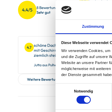
Sauberkeit
4.6
8 Bewertungen
4.4/5
Gesamteindr
4.6
Sehr gut
Service
4.5
Zustimmung
Diese Webseite verwendet 
schöne Dachgeschosswohnung mit ausreichen
4.7
mit Geschirr und Töpfen ausgestattet. Die Sta
Wir verwenden Cookies, um I
ziemlich steil für schwere Koffer.
und die Zugriffe auf unsere 
Website an unsere Partner fü
Jutta aus Pulheim, verreist im August 2024
möglicherweise mit weiteren
der Dienste gesammelt habe
Weitere Bewertungen zeigen
Einwilligungsauswahl
Notwendig