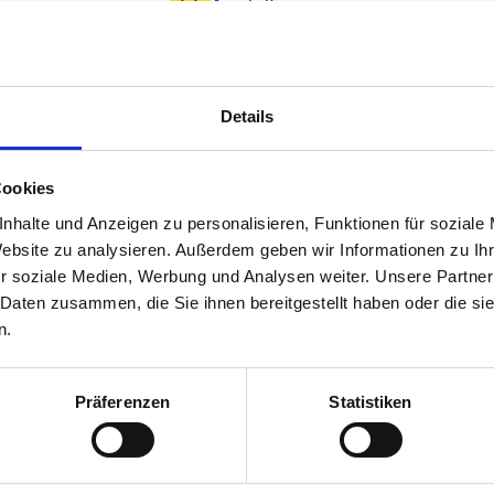
Ausstattung
4.4
uck
Preis/Leistung
4.1
Details
Cookies
d Platz für 4 Personen, große Dachterrasse. Sehr gut
dt ist fußläufig in 20 Minuten zu erreichen. Die Treppe ist
nhalte und Anzeigen zu personalisieren, Funktionen für soziale
Website zu analysieren. Außerdem geben wir Informationen zu I
r soziale Medien, Werbung und Analysen weiter. Unsere Partner
 Daten zusammen, die Sie ihnen bereitgestellt haben oder die s
n.
Präferenzen
Statistiken