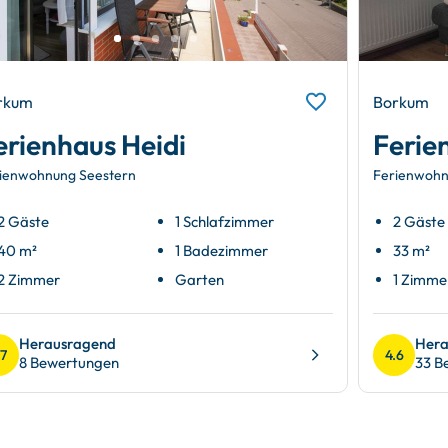
rkum
Borkum
erienhaus Heidi
Ferie
ienwohnung Seestern
Ferienwohn
2 Gäste
1 Schlafzimmer
2 Gäste
40 m²
1 Badezimmer
33 m²
2 Zimmer
Garten
1 Zimme
Herausragend
Hera
.7
4.6
8 Bewertungen
33 B