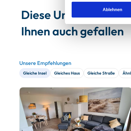
Ablehnen
Diese Unterkünfte 
Ihnen auch gefallen
Unsere Empfehlungen
Gleiche Insel
Gleiches Haus
Gleiche Straße
Ähnl