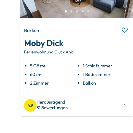
Borkum
Moby Dick
Ferienwohnung Glück Ahoi
5 Gäste
1 Schlafzimmer
60 m²
1 Badezimmer
2 Zimmer
Balkon
Herausragend
4.9
31 Bewertungen