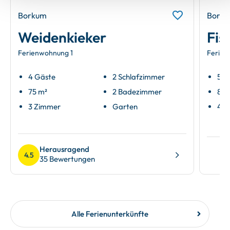
Borkum
Bork
Weidenkieker
Fis
Ferienwohnung 1
Ferien
4 Gäste
2 Schlafzimmer
5 G
75 m²
2 Badezimmer
80 
3 Zimmer
Garten
4 Z
Herausragend
4.5
35 Bewertungen
Alle Ferienunterkünfte