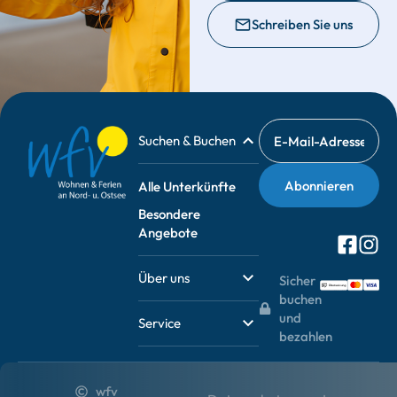
Schreiben Sie uns
Suchen & Buchen
Alle Unterkünfte
Besondere
Angebote
Über uns
Sicher
buchen
und
Service
bezahlen
wfv