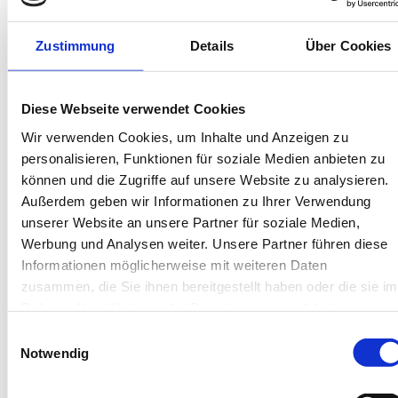
Bis 60 Tage vorab kostenfrei stornieren
Best-Preis-Garantie für Ihren Urlaub
Zustimmung
Details
Über Cookies
Kartenzahlung möglich
Endreinigung inklusive
Wäschepakete inklusive
Gäste-App mit digitalen Bonusprogrammen
Diese Webseite verwendet Cookies
Wir verwenden Cookies, um Inhalte und Anzeigen zu
Von-Frese-Straße 18, 26757 Borkum
personalisieren, Funktionen für soziale Medien anbieten zu
können und die Zugriffe auf unsere Website zu analysieren.
Objekt-Nr.: 4350005
Außerdem geben wir Informationen zu Ihrer Verwendung
unserer Website an unsere Partner für soziale Medien,
Diese Unterkunft teilen:
Werbung und Analysen weiter. Unsere Partner führen diese
Informationen möglicherweise mit weiteren Daten
zusammen, die Sie ihnen bereitgestellt haben oder die sie im
Rahmen Ihrer Nutzung der Dienste gesammelt haben.
Einwilligungsauswahl
Notwendig