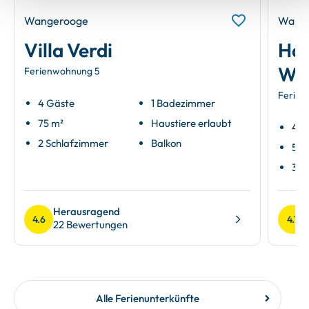
Wangerooge
Wang
Villa Verdi
Hau
Wa
Ferienwohnung 5
Ferien
4 Gäste
1 Badezimmer
75 m²
Haustiere erlaubt
4 G
2 Schlafzimmer
Balkon
50 
3 Z
Herausragend
4.6
4.7
22 Bewertungen
Alle Ferienunterkünfte