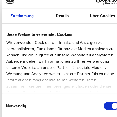
Bis 60 Tage vorab kostenfrei stornieren
Best-Preis-Garantie für Ihren Urlaub
Kartenzahlung möglich
Zustimmung
Details
Über Cookies
Endreinigung inklusive
Wäschepakete inklusive
Gäste-App mit digitalen Bonusprogrammen
Diese Webseite verwendet Cookies
Wir verwenden Cookies, um Inhalte und Anzeigen zu
Anton-Günther-Straße 4, 26486 Wangerooge
personalisieren, Funktionen für soziale Medien anbieten zu
Objekt-Nr.: 260011
können und die Zugriffe auf unsere Website zu analysieren.
Außerdem geben wir Informationen zu Ihrer Verwendung
Diese Unterkunft teilen:
unserer Website an unsere Partner für soziale Medien,
Werbung und Analysen weiter. Unsere Partner führen diese
Informationen möglicherweise mit weiteren Daten
zusammen, die Sie ihnen bereitgestellt haben oder die sie im
Rahmen Ihrer Nutzung der Dienste gesammelt haben.
Einwilligungsauswahl
Notwendig