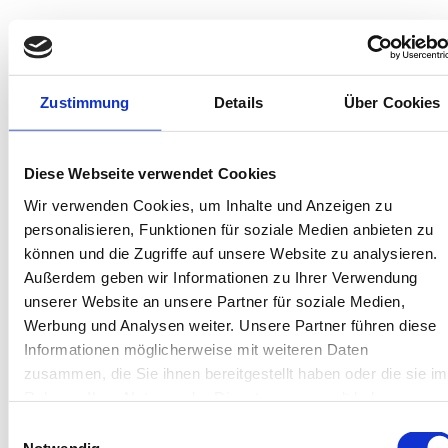
In deiner Buchung inbegriffen
Bis 60 Tage vorab kostenfrei stornieren
Zustimmung
Details
Über Cookies
Best-Preis-Garantie für Ihren Urlaub
Kartenzahlung möglich
Endreinigung inklusive
Wäschepakete inklusive
Diese Webseite verwendet Cookies
Gäste-App mit digitalen Bonusprogrammen
Wir verwenden Cookies, um Inhalte und Anzeigen zu
personalisieren, Funktionen für soziale Medien anbieten zu
können und die Zugriffe auf unsere Website zu analysieren.
Anton-Günther-Straße 4, 26486 Wangerooge
Außerdem geben wir Informationen zu Ihrer Verwendung
Objekt-Nr.: 260020
unserer Website an unsere Partner für soziale Medien,
Werbung und Analysen weiter. Unsere Partner führen diese
Diese Unterkunft teilen:
Informationen möglicherweise mit weiteren Daten
zusammen, die Sie ihnen bereitgestellt haben oder die sie im
Rahmen Ihrer Nutzung der Dienste gesammelt haben.
Einwilligungsauswahl
Notwendig