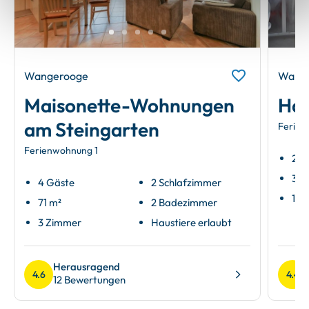
Wangerooge
Wang
Maisonette-Wohnungen
Hau
am Steingarten
Ferien
Ferienwohnung 1
2 G
36 
4 Gäste
2 Schlafzimmer
1 Z
71 m²
2 Badezimmer
3 Zimmer
Haustiere erlaubt
Herausragend
4.6
4.4
12 Bewertungen