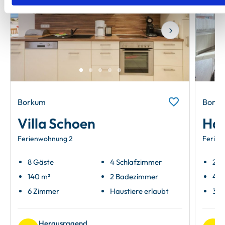
Next
Borkum
Bork
Villa Schoen
Hau
Ferienwohnung 2
Ferien
8 Gäste
4 Schlafzimmer
2 G
140 m²
2 Badezimmer
48 
6 Zimmer
Haustiere erlaubt
3 Z
Herausragend