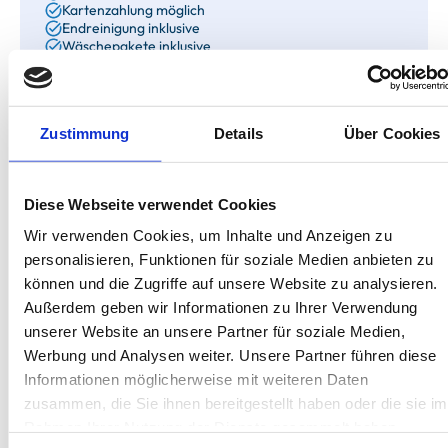
Kartenzahlung möglich
Endreinigung inklusive
Wäschepakete inklusive
Gäste-App mit digitalen Bonusprogrammen
Reedestraße 37, 26757 Borkum
Zustimmung
Details
Über Cookies
Objekt-Nr.: 4130003
Diese Webseite verwendet Cookies
Ich stehe zum Verkauf!
Wir verwenden Cookies, um Inhalte und Anzeigen zu
personalisieren, Funktionen für soziale Medien anbieten zu
Diese Ferienimmobilie können Sie nicht nur mieten,
können und die Zugriffe auf unsere Website zu analysieren.
sondern auch kaufen. Sie können Ihren Urlaub dazu
Außerdem geben wir Informationen zu Ihrer Verwendung
nutzen, schon einmal zur Probe zu wohnen!
unserer Website an unsere Partner für soziale Medien,
Zum Exposé
Werbung und Analysen weiter. Unsere Partner führen diese
Informationen möglicherweise mit weiteren Daten
zusammen, die Sie ihnen bereitgestellt haben oder die sie im
Diese Unterkunft teilen:
Rahmen Ihrer Nutzung der Dienste gesammelt haben.