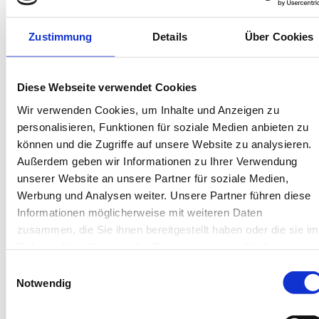
Bis 60 Tage vorab kostenfrei stornieren
Best-Preis-Garantie für Ihren Urlaub
Zustimmung
Details
Über Cookies
Kartenzahlung möglich
Endreinigung inklusive
Wäschepakete inklusive
Gäste-App mit digitalen Bonusprogrammen
Diese Webseite verwendet Cookies
Wir verwenden Cookies, um Inhalte und Anzeigen zu
Friesenstr. 10, 26571 Juist
personalisieren, Funktionen für soziale Medien anbieten zu
können und die Zugriffe auf unsere Website zu analysieren.
Objekt-Nr.: 3050011
Außerdem geben wir Informationen zu Ihrer Verwendung
unserer Website an unsere Partner für soziale Medien,
Diese Unterkunft teilen:
Werbung und Analysen weiter. Unsere Partner führen diese
Informationen möglicherweise mit weiteren Daten
zusammen, die Sie ihnen bereitgestellt haben oder die sie im
Rahmen Ihrer Nutzung der Dienste gesammelt haben.
Einwilligungsauswahl
Notwendig