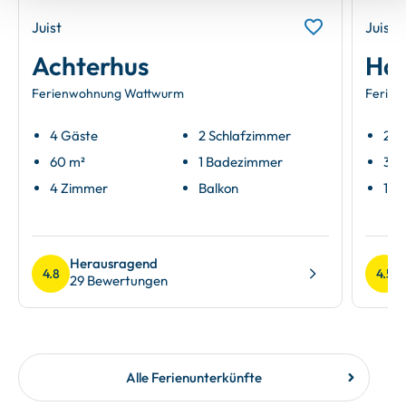
Juist
Juist
Achterhus
Ha
Ferienwohnung Wattwurm
Ferien
4 Gäste
2 Schlafzimmer
2 G
60 m²
1 Badezimmer
30 
4 Zimmer
Balkon
1 Z
Herausragend
4.8
4.5
29 Bewertungen
Alle Ferienunterkünfte