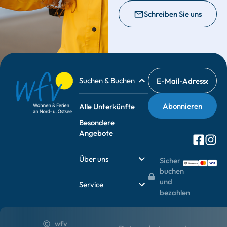
Schreiben Sie uns
Suchen & Buchen
Alle Unterkünfte
Besondere
Angebote
Über uns
Sicher
buchen
und
Service
bezahlen
wfv