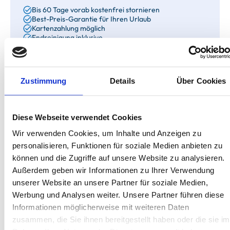
Bis 60 Tage vorab kostenfrei stornieren
Best-Preis-Garantie für Ihren Urlaub
Kartenzahlung möglich
Endreinigung inklusive
Wäschepakete inklusive
Gäste-App mit digitalen Bonusprogrammen
Zustimmung
Details
Über Cookies
Hövtstraße 8, 18586 Rügen - Göhren
Objekt-Nr.: 2050015
Diese Webseite verwendet Cookies
Wir verwenden Cookies, um Inhalte und Anzeigen zu
Ich stehe zum Verkauf!
personalisieren, Funktionen für soziale Medien anbieten zu
können und die Zugriffe auf unsere Website zu analysieren.
Diese Ferienimmobilie können Sie nicht nur mieten,
Außerdem geben wir Informationen zu Ihrer Verwendung
sondern auch kaufen. Sie können Ihren Urlaub dazu
nutzen, schon einmal zur Probe zu wohnen!
unserer Website an unsere Partner für soziale Medien,
Werbung und Analysen weiter. Unsere Partner führen diese
Zum Exposé
Informationen möglicherweise mit weiteren Daten
zusammen, die Sie ihnen bereitgestellt haben oder die sie im