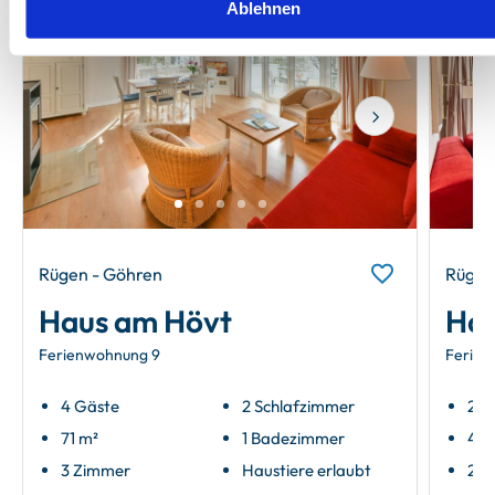
Ablehnen
Next
Rügen - Göhren
Rügen
Haus am Hövt
Hau
Ferienwohnung 9
Ferien
4 Gäste
2 Schlafzimmer
2 G
71 m²
1 Badezimmer
40 
3 Zimmer
Haustiere erlaubt
2 Z