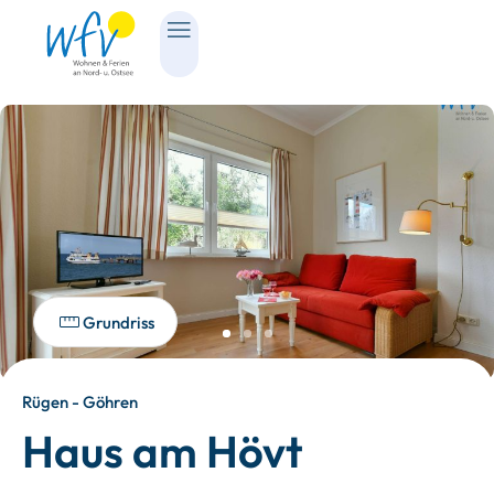
Grundriss
Rügen - Göhren
Haus am Hövt