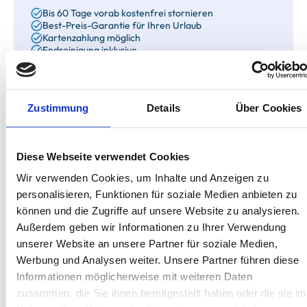
Bis 60 Tage vorab kostenfrei stornieren
Best-Preis-Garantie für Ihren Urlaub
Kartenzahlung möglich
Endreinigung inklusive
Wäschepakete inklusive
Gäste-App mit digitalen Bonusprogrammen
Zustimmung
Details
Über Cookies
Hövtstraße 8, 18586 Rügen - Göhren
Objekt-Nr.: 2050001
Diese Webseite verwendet Cookies
Wir verwenden Cookies, um Inhalte und Anzeigen zu
Ich stehe zum Verkauf!
personalisieren, Funktionen für soziale Medien anbieten zu
können und die Zugriffe auf unsere Website zu analysieren.
Diese Ferienimmobilie können Sie nicht nur mieten,
Außerdem geben wir Informationen zu Ihrer Verwendung
sondern auch kaufen. Sie können Ihren Urlaub dazu
nutzen, schon einmal zur Probe zu wohnen!
unserer Website an unsere Partner für soziale Medien,
Werbung und Analysen weiter. Unsere Partner führen diese
Zum Exposé
Informationen möglicherweise mit weiteren Daten
zusammen, die Sie ihnen bereitgestellt haben oder die sie im