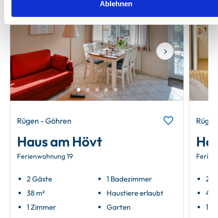
Ablehnen
Next
Rügen - Göhren
Rügen
Haus am Hövt
Hau
Ferienwohnung 19
Ferien
2 Gäste
1 Badezimmer
2 G
38 m²
Haustiere erlaubt
42 
1 Zimmer
Garten
1 Z