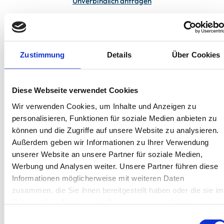
Unverbindlich anfragen
In deiner Buchung inbegriffen
Zustimmung
Details
Über Cookies
Bis 60 Tage vorab kostenfrei stornieren
Best-Preis-Garantie für Ihren Urlaub
Kartenzahlung möglich
Endreinigung inklusive
Diese Webseite verwendet Cookies
Wäschepakete inklusive
Gäste-App mit digitalen Bonusprogrammen
Wir verwenden Cookies, um Inhalte und Anzeigen zu
personalisieren, Funktionen für soziale Medien anbieten zu
können und die Zugriffe auf unsere Website zu analysieren.
Kiebitzdelle-Leegde 10, 26757 Borkum
Außerdem geben wir Informationen zu Ihrer Verwendung
Objekt-Nr.: 4790001
unserer Website an unsere Partner für soziale Medien,
Werbung und Analysen weiter. Unsere Partner führen diese
Diese Unterkunft teilen:
Informationen möglicherweise mit weiteren Daten
zusammen, die Sie ihnen bereitgestellt haben oder die sie im
Rahmen Ihrer Nutzung der Dienste gesammelt haben.
Einwilligungsauswahl