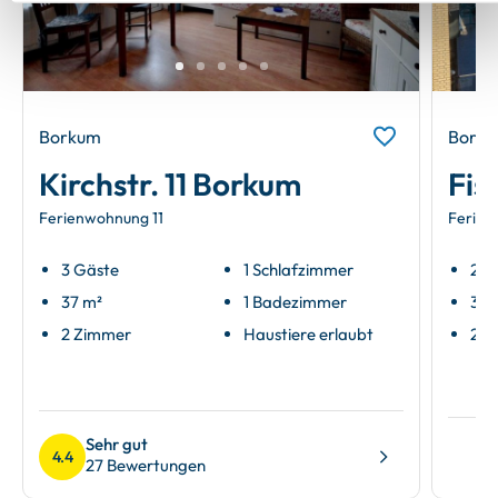
Next
Borkum
Bork
Kirchstr. 11 Borkum
Fis
Ferienwohnung 11
Ferien
3 Gäste
1 Schlafzimmer
2 G
37 m²
1 Badezimmer
35 
2 Zimmer
Haustiere erlaubt
2 Z
Sehr gut
4.4
27 Bewertungen