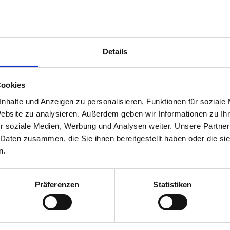
Ausstattung
4.6
uck
Preis/Leistung
4.6
Details
Cookies
 und in einer ruhigen Seitenstraße Der Nordstrand und das
nhalte und Anzeigen zu personalisieren, Funktionen für soziale
 Minuten Wir werden diese Wohnung wieder buchen
Website zu analysieren. Außerdem geben wir Informationen zu I
r soziale Medien, Werbung und Analysen weiter. Unsere Partner
 Daten zusammen, die Sie ihnen bereitgestellt haben oder die s
n.
Präferenzen
Statistiken