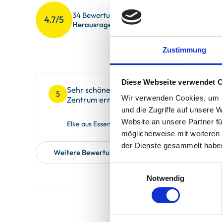
Sauberkeit
4.6
34 Bewertungen
4.7/5
Gesamteindr
4.8
Herausragend
Service
4.8
Zustimmung
Diese Webseite verwendet 
Sehr schöne Lage ,die Wohnung liegt zentral
5
Wir verwenden Cookies, um I
Zentrum erreicht man fußläufig in wenigen
und die Zugriffe auf unsere 
Website an unsere Partner fü
Elke aus Essen, verreist im Juni 2026
möglicherweise mit weiteren
der Dienste gesammelt habe
Weitere Bewertungen zeigen
Einwilligungsauswahl
Notwendig