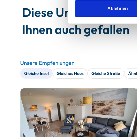
Diese Unterkünfte 
Ablehnen
Ihnen auch gefallen
Unsere Empfehlungen
Gleiche Insel
Gleiches Haus
Gleiche Straße
Ähnl