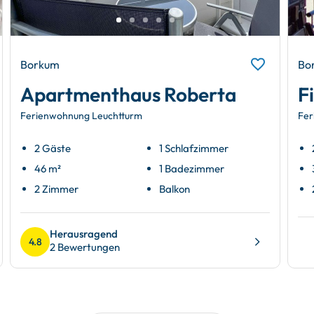
Borkum
Bo
Apartmenthaus Roberta
F
Ferienwohnung Leuchtturm
Fer
2 Gäste
1 Schlafzimmer
46 m²
1 Badezimmer
2 Zimmer
Balkon
Herausragend
4.8
2 Bewertungen