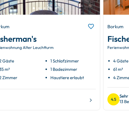
rkum
Borkum
isherman's
Fisch
ienwohnung Alter Leuchtturm
Ferienwohn
2 Gäste
1 Schlafzimmer
4 Gäste
35 m²
1 Badezimmer
61 m²
2 Zimmer
Haustiere erlaubt
4 Zimm
Sehr
4.5
13 B