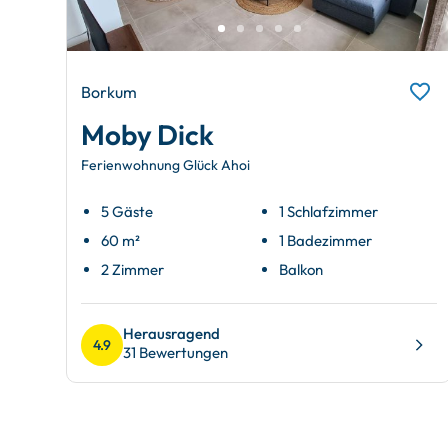
Borkum
Moby Dick
Ferienwohnung Glück Ahoi
5 Gäste
1 Schlafzimmer
60 m²
1 Badezimmer
2 Zimmer
Balkon
Herausragend
4.9
31 Bewertungen