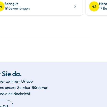
Sehr gut
Hera
.4
4.7
19 Bewertungen
17 B
 Sie da.
hen zu Ihrem Urlaub
rne unsere Service-Büros vor
uns eine Nachricht.
or Ort