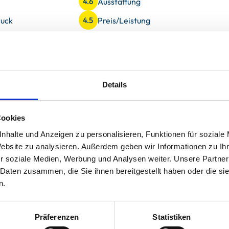
Ausstattung
4.6
uck
Preis/Leistung
4.5
Details
en für Familien mit Kindern herrlich und viele Angebote !
für uns mit zwei Kindern doch sehr klein dazu kleine
Steckdosen die mittig gefährlich gegenüber der Spüle
Cookies
 finden und leider ohne Backofen was wir auch wussten
ht neben der Schlafcouch was durch ein Brummen sehr
nhalte und Anzeigen zu personalisieren, Funktionen für soziale
Waschmaschine und Trockner sind nicht im Haus der
Website zu analysieren. Außerdem geben wir Informationen zu I
gehört zu einem anderem Haus gegenüber und man
r soziale Medien, Werbung und Analysen weiter. Unsere Partner
ht wussten. Die meiste Zeit waren wir eh draußen und
 Daten zusammen, die Sie ihnen bereitgestellt haben oder die s
genossen.
n.
Präferenzen
Statistiken