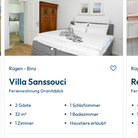
Rügen - Binz
Rüg
Villa Sanssouci
R
Ferienwohnung Granitzblick
Fer
2 Gäste
1 Schlafzimmer
32 m²
1 Badezimmer
1 Zimmer
Haustiere erlaubt