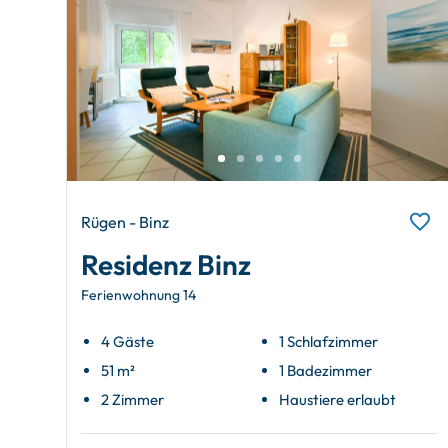
Rügen - Binz
Residenz Binz
Ferienwohnung 14
4 Gäste
1 Schlafzimmer
51 m²
1 Badezimmer
2 Zimmer
Haustiere erlaubt