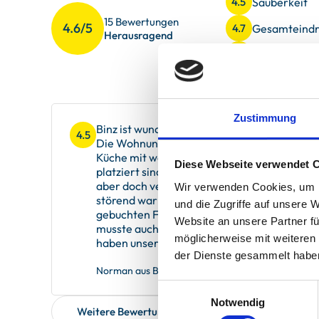
Sauberkeit
4.5
15 Bewertungen
4.6/5
Gesamteindr
4.7
Herausragend
Service
4.7
Zustimmung
Binz ist wunderschön da gibt’s nichts zu sag
4.5
Die Wohnung war sauber und ordentlich aber 
Küche mit wenig abstellfläche und nur zwei 
Diese Webseite verwendet 
platziert sind was wir mit Kindern nicht gut
aber doch vermissten, der Kühlschrank ste
Wir verwenden Cookies, um I
störend war wenn man schlafen möchte die 
und die Zugriffe auf unsere 
gebuchten Ferienwohnung der Waschraum 
Website an unsere Partner fü
musste auch komplett rumlaufen was wir nic
möglicherweise mit weiteren
haben unseren Urlaub dort wie immer sehr 
der Dienste gesammelt habe
Norman aus Bremen, verreist im Juli 2025
Einwilligungsauswahl
Notwendig
Weitere Bewertungen zeigen