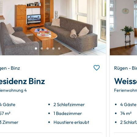
en - Binz
Rügen - Bi
esidenz Binz
Weiss
ienwohnung 4
Ferienwohn
4 Gäste
2 Schlafzimmer
4 Gäste
57 m²
1 Badezimmer
74 m²
3 Zimmer
Haustiere erlaubt
2 Schla