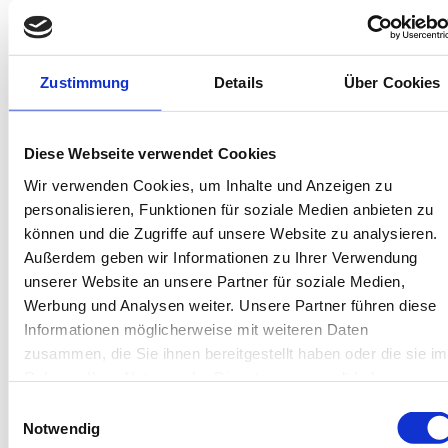
In deiner Buchung inbegriffen
Bis 60 Tage vorab kostenfrei stornieren
Zustimmung
Details
Über Cookies
Best-Preis-Garantie für Ihren Urlaub
Kartenzahlung möglich
Endreinigung inklusive
Wäschepakete inklusive
Diese Webseite verwendet Cookies
Gäste-App mit digitalen Bonusprogrammen
Wir verwenden Cookies, um Inhalte und Anzeigen zu
personalisieren, Funktionen für soziale Medien anbieten zu
Zinglingstrasse 36-45, 18609 Rügen - Binz
können und die Zugriffe auf unsere Website zu analysieren.
Objekt-Nr.: 2990028
Außerdem geben wir Informationen zu Ihrer Verwendung
unserer Website an unsere Partner für soziale Medien,
Diese Unterkunft teilen:
Werbung und Analysen weiter. Unsere Partner führen diese
Informationen möglicherweise mit weiteren Daten
zusammen, die Sie ihnen bereitgestellt haben oder die sie im
Rahmen Ihrer Nutzung der Dienste gesammelt haben.
Einwilligungsauswahl
Notwendig