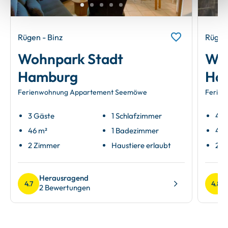
Rügen - Binz
Rügen 
Wohnpark Stadt
Woh
Hamburg
Ha
Ferienwohnung Appartement Seemöwe
Ferien
3 Gäste
1 Schlafzimmer
4 G
46 m²
1 Badezimmer
46 
2 Zimmer
Haustiere erlaubt
2 Z
Herausragend
4.7
4.8
2 Bewertungen