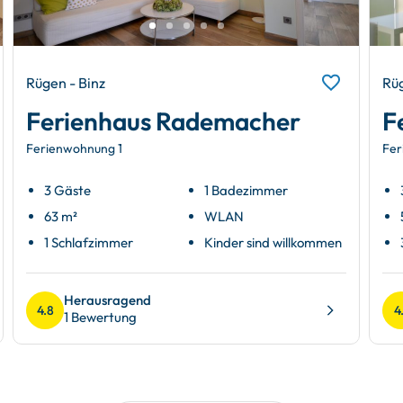
Rügen - Binz
Rüg
Ferienhaus Rademacher
F
Ferienwohnung 1
Fer
3 Gäste
1 Badezimmer
63 m²
WLAN
1 Schlafzimmer
Kinder sind willkommen
Herausragend
4.8
4
1 Bewertung