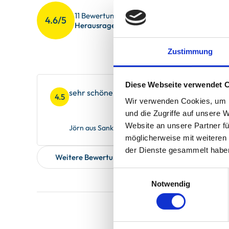
Sauberkeit
4.4
11 Bewertungen
4.6/5
Gesamteindr
4.8
Herausragend
Service
4.7
Zustimmung
Diese Webseite verwendet 
sehr schöne ruhige Lage
4.5
Wir verwenden Cookies, um I
und die Zugriffe auf unsere 
Website an unsere Partner fü
Jörn aus Sankt Michaelisdonn, verreist im August
möglicherweise mit weiteren
der Dienste gesammelt habe
Weitere Bewertungen zeigen
Einwilligungsauswahl
Notwendig