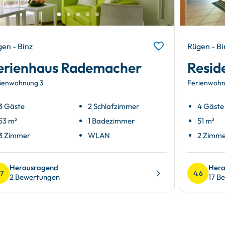
en - Binz
Rügen - Bi
erienhaus Rademacher
Resid
ienwohnung 3
Ferienwohn
3 Gäste
2 Schlafzimmer
4 Gäste
53 m²
1 Badezimmer
51 m²
3 Zimmer
WLAN
2 Zimm
Herausragend
Hera
.7
4.6
2 Bewertungen
17 B