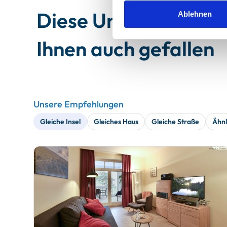
Diese Unterkünfte 
Ablehnen
Ihnen auch gefallen
Unsere Empfehlungen
Gleiche Insel
Gleiches Haus
Gleiche Straße
Ähnl