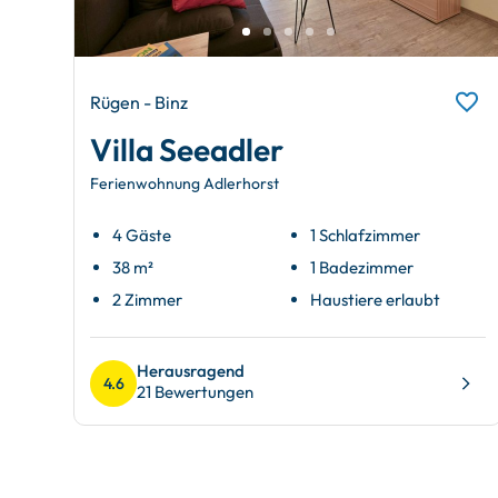
Rügen - Binz
Villa Seeadler
Ferienwohnung Adlerhorst
4 Gäste
1 Schlafzimmer
38 m²
1 Badezimmer
2 Zimmer
Haustiere erlaubt
Herausragend
4.6
21 Bewertungen