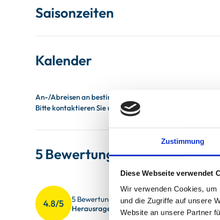
Saisonzeiten
Kalender
Zustimmung
5 Bewertungen
Diese Webseite verwendet 
Sauberkeit
4.8
Wir verwenden Cookies, um I
5 Bewertungen
und die Zugriffe auf unsere 
4.8/5
Gesamteindr
5
Herausragend
Website an unsere Partner fü