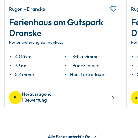
Rügen - Dranske
Rü
Ferienhaus am Gutspark
F
Dranske
D
Ferienwohnung Sonnenkuss
Fer
4 Gäste
1 Schlafzimmer
39 m²
1 Badezimmer
2 Zimmer
Haustiere erlaubt
Herausragend
5
4
1 Bewertung
Alle Ferienunterkünfte