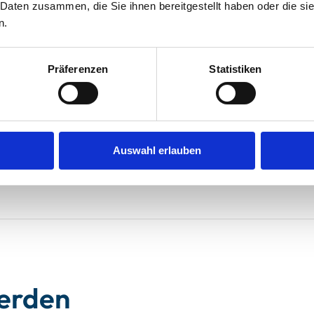
 Daten zusammen, die Sie ihnen bereitgestellt haben oder die s
n.
Präferenzen
Statistiken
nd ist fußläufig zu erreichen, auch Einkaufsmöglichkeiten
ca 10 Minuten entfernt mit dem Auto zu fahren, wer Ruhe
den!
025
Auswahl erlauben
werden