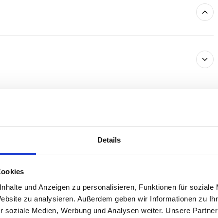
Details
Cookies
Ausstattung
4.4
nhalte und Anzeigen zu personalisieren, Funktionen für soziale
Website zu analysieren. Außerdem geben wir Informationen zu I
uck
Preis/Leistung
4.8
r soziale Medien, Werbung und Analysen weiter. Unsere Partner