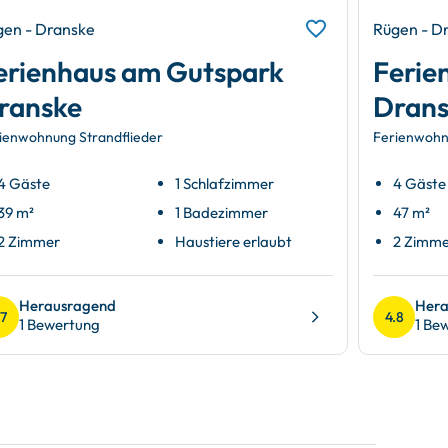
gen - Dranske
Rügen - D
erienhaus am Gutspark
Ferie
ranske
Drans
ienwohnung Strandflieder
Ferienwohn
4 Gäste
1 Schlafzimmer
4 Gäste
39 m²
1 Badezimmer
47 m²
2 Zimmer
Haustiere erlaubt
2 Zimm
Herausragend
Hera
.7
4.8
1 Bewertung
1 Be