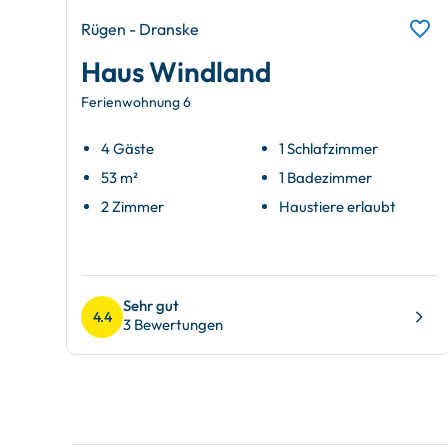
Rügen - Dranske
Haus Windland
Ferienwohnung 6
4 Gäste
1 Schlafzimmer
53 m²
1 Badezimmer
2 Zimmer
Haustiere erlaubt
Sehr gut
4.4
3 Bewertungen