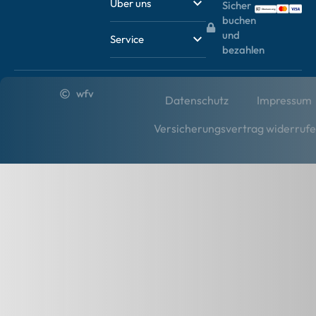
Über uns
Sicher
buchen
und
Service
bezahlen
wfv
Datenschutz
Impressum
Versicherungsvertrag widerruf