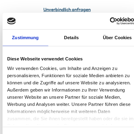
Unverbindlich anfragen
In deiner Buchung inbegriffen
Zustimmung
Details
Über Cookies
Bis 60 Tage vorab kostenfrei stornieren
Best-Preis-Garantie für Ihren Urlaub
Kartenzahlung möglich
Diese Webseite verwendet Cookies
Endreinigung inklusive
Wäschepakete inklusive
Wir verwenden Cookies, um Inhalte und Anzeigen zu
Gäste-App mit digitalen Bonusprogrammen
personalisieren, Funktionen für soziale Medien anbieten zu
können und die Zugriffe auf unsere Website zu analysieren.
Außerdem geben wir Informationen zu Ihrer Verwendung
Wilhelm-Feldhoff-Straße 5, 26757 Borkum
unserer Website an unsere Partner für soziale Medien,
Objekt-Nr.: 4820001
Werbung und Analysen weiter. Unsere Partner führen diese
Informationen möglicherweise mit weiteren Daten
Diese Unterkunft teilen:
zusammen, die Sie ihnen bereitgestellt haben oder die sie im
Rahmen Ihrer Nutzung der Dienste gesammelt haben.