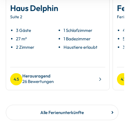
Haus Delphin
Fer
Suite 2
Ferien
3 Gäste
1 Schlafzimmer
4 G
27 m²
1 Badezimmer
58 
2 Zimmer
Haustiere erlaubt
3 Z
Herausragend
4.5
4.7
26 Bewertungen
Alle Ferienunterkünfte