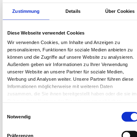
Kartenzahlung möglich
Endreinigung inklusive
Zustimmung
Details
Über Cookies
Wäschepakete inklusive
Gäste-App mit digitalen Bonusprogrammen
Diese Webseite verwendet Cookies
Neue Str. 39, 26757 Borkum
Wir verwenden Cookies, um Inhalte und Anzeigen zu
Objekt-Nr.: 4150003
personalisieren, Funktionen für soziale Medien anbieten zu
können und die Zugriffe auf unsere Website zu analysieren.
Diese Unterkunft teilen:
Außerdem geben wir Informationen zu Ihrer Verwendung
unserer Website an unsere Partner für soziale Medien,
Werbung und Analysen weiter. Unsere Partner führen diese
Informationen möglicherweise mit weiteren Daten
zusammen, die Sie ihnen bereitgestellt haben oder die sie im
Rahmen Ihrer Nutzung der Dienste gesammelt haben.
Einwilligungsauswahl
Notwendig
Diese Unterkünfte werden
Präferenzen