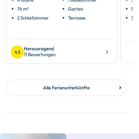
74 m²
Garten
56 
2 Schlafzimmer
Terrasse
3 Z
Herausragend
4.5
11 Bewertungen
Alle Ferienunterkünfte