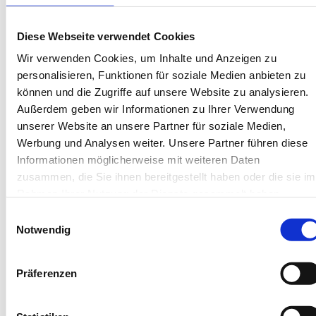
Johann-Calvin-Straße 4, 26757 Borkum
Diese Webseite verwendet Cookies
Objekt-Nr.: 4890004
Wir verwenden Cookies, um Inhalte und Anzeigen zu
Diese Unterkunft teilen:
personalisieren, Funktionen für soziale Medien anbieten zu
können und die Zugriffe auf unsere Website zu analysieren.
Außerdem geben wir Informationen zu Ihrer Verwendung
unserer Website an unsere Partner für soziale Medien,
Werbung und Analysen weiter. Unsere Partner führen diese
Informationen möglicherweise mit weiteren Daten
zusammen, die Sie ihnen bereitgestellt haben oder die sie im
Rahmen Ihrer Nutzung der Dienste gesammelt haben.
Einwilligungsauswahl
Diese Unterkünfte werden
Notwendig
Ihnen auch gefallen
Präferenzen
Gleiche Insel
Gleiches Haus
Ähnliche Ausstattung