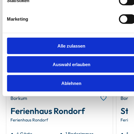
Statistiken
Unsere Empfehlungen
Marketing
Neu
Alle zulassen
Next
Auswahl erlauben
Ablehnen
Borkum
Bork
Ferienhaus Rondorf
Sti
Ferienhaus Rondorf
Ferien
4 Gäste
1 Badezimmer
5 G