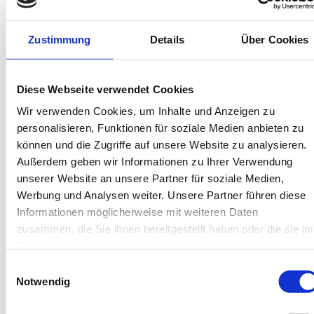
Bis 60 Tage vorab kostenfrei stornieren
Best-Preis-Garantie für Ihren Urlaub
Kartenzahlung möglich
Zustimmung
Details
Über Cookies
Endreinigung inklusive
Wäschepakete inklusive
Gäste-App mit digitalen Bonusprogrammen
Diese Webseite verwendet Cookies
Wir verwenden Cookies, um Inhalte und Anzeigen zu
Bismarckstr. 43, 26757 Borkum
personalisieren, Funktionen für soziale Medien anbieten zu
Objekt-Nr.: 4030007
können und die Zugriffe auf unsere Website zu analysieren.
Außerdem geben wir Informationen zu Ihrer Verwendung
Diese Unterkunft teilen:
unserer Website an unsere Partner für soziale Medien,
Werbung und Analysen weiter. Unsere Partner führen diese
Informationen möglicherweise mit weiteren Daten
zusammen, die Sie ihnen bereitgestellt haben oder die sie im
Rahmen Ihrer Nutzung der Dienste gesammelt haben.
Einwilligungsauswahl
Notwendig