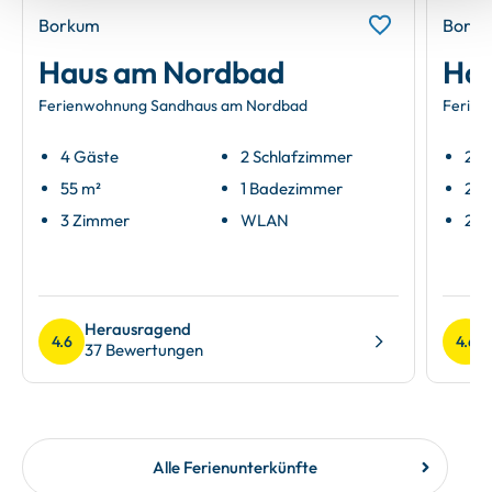
Borkum
Bork
Haus am Nordbad
Hau
Ferienwohnung Sandhaus am Nordbad
Ferien
4 Gäste
2 Schlafzimmer
2 G
55 m²
1 Badezimmer
24 
3 Zimmer
WLAN
2 Z
Herausragend
4.6
4.6
37 Bewertungen
Alle Ferienunterkünfte