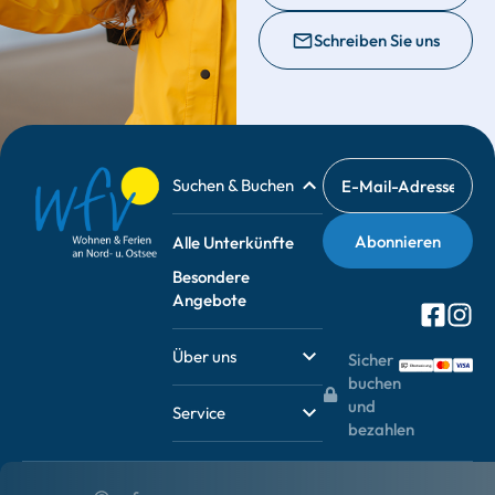
Schreiben Sie uns
Suchen & Buchen
Alle Unterkünfte
Besondere
Angebote
Über uns
Sicher
buchen
und
Service
bezahlen