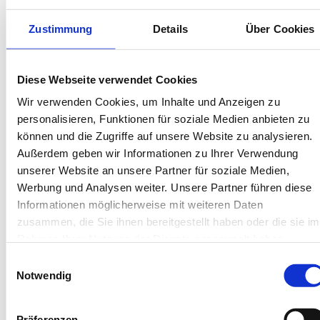
Bis 60 Tage vorab kostenfrei stornieren
Zustimmung
Details
Über Cookies
Best-Preis-Garantie für Ihren Urlaub
Kartenzahlung möglich
Endreinigung inklusive
Wäschepakete inklusive
Diese Webseite verwendet Cookies
Gäste-App mit digitalen Bonusprogrammen
Wir verwenden Cookies, um Inhalte und Anzeigen zu
personalisieren, Funktionen für soziale Medien anbieten zu
Theodor-Storm-Straße 7, 26465 Langeoog
können und die Zugriffe auf unsere Website zu analysieren.
Objekt-Nr.: 6220010
Außerdem geben wir Informationen zu Ihrer Verwendung
unserer Website an unsere Partner für soziale Medien,
Diese Unterkunft teilen:
Werbung und Analysen weiter. Unsere Partner führen diese
Informationen möglicherweise mit weiteren Daten
zusammen, die Sie ihnen bereitgestellt haben oder die sie im
Rahmen Ihrer Nutzung der Dienste gesammelt haben.
Einwilligungsauswahl
Notwendig
Präferenzen