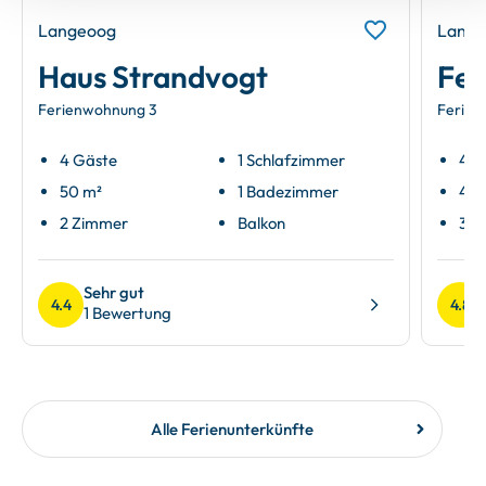
Langeoog
Lange
Haus Strandvogt
Fer
Ferienwohnung 3
Ferien
4 Gäste
1 Schlafzimmer
4 G
50 m²
1 Badezimmer
49 
2 Zimmer
Balkon
3 Z
Sehr gut
4.4
4.8
1 Bewertung
Alle Ferienunterkünfte