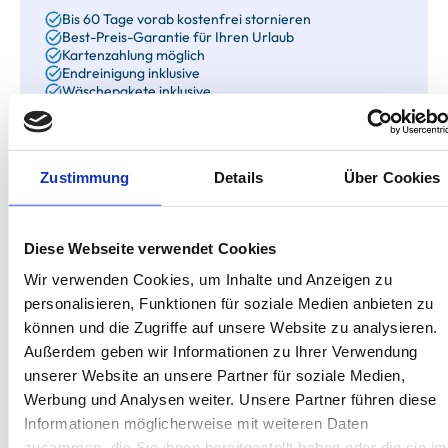
Bis 60 Tage vorab kostenfrei stornieren
Best-Preis-Garantie für Ihren Urlaub
Kartenzahlung möglich
Endreinigung inklusive
Wäschepakete inklusive
Gäste-App mit digitalen Bonusprogrammen
Zustimmung
Details
Über Cookies
Vormann-Otten-Weg 18A, 26465 Langeoog
Objekt-Nr.: 6030003
Diese Webseite verwendet Cookies
Ich stehe zum Verkauf!
Wir verwenden Cookies, um Inhalte und Anzeigen zu
personalisieren, Funktionen für soziale Medien anbieten zu
Diese Ferienimmobilie können Sie nicht nur mieten,
können und die Zugriffe auf unsere Website zu analysieren.
sondern auch kaufen. Sie können Ihren Urlaub dazu
Außerdem geben wir Informationen zu Ihrer Verwendung
nutzen, schon einmal zur Probe zu wohnen!
unserer Website an unsere Partner für soziale Medien,
Zum Exposé
Werbung und Analysen weiter. Unsere Partner führen diese
Informationen möglicherweise mit weiteren Daten
zusammen, die Sie ihnen bereitgestellt haben oder die sie im