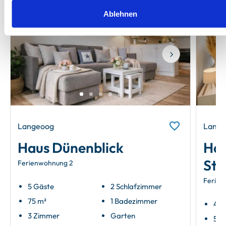
Ablehnen
Neu
Neu
Next
Langeoog
Lange
Haus Dünenblick
Hau
Str
Ferienwohnung 2
Ferien
5 Gäste
2 Schlafzimmer
75 m²
1 Badezimmer
4 G
3 Zimmer
Garten
54 