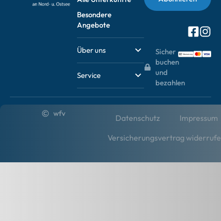
Besondere
Angebote
Über uns
Sicher
buchen
und
Service
bezahlen
wfv
Datenschutz
Impressum
Versicherungsvertrag widerruf