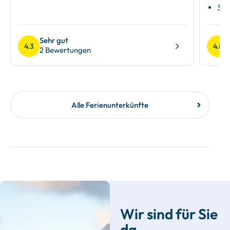
3 Z
Sehr gut
4.3
4.8
2 Bewertungen
Alle Ferienunterkünfte
Wir sind für Sie
da.