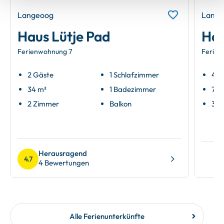
Langeoog
Lange
Haus Lütje Pad
Hau
Ferienwohnung 7
Ferien
2 Gäste
1 Schlafzimmer
4 G
34 m²
1 Badezimmer
70 
2 Zimmer
Balkon
3 Z
Herausragend
4.7
4 Bewertungen
Alle Ferienunterkünfte