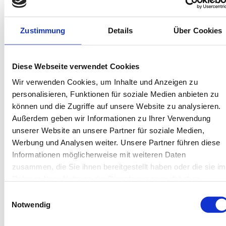
Bis 60 Tage vorab kostenfrei stornieren
Best-Preis-Garantie für Ihren Urlaub
Kartenzahlung möglich
Zustimmung
Details
Über Cookies
Endreinigung inklusive
Wäschepakete inklusive
Gäste-App mit digitalen Bonusprogrammen
Diese Webseite verwendet Cookies
Wir verwenden Cookies, um Inhalte und Anzeigen zu
Vormann-Otten-Weg 18, 26465 Langeoog
personalisieren, Funktionen für soziale Medien anbieten zu
Objekt-Nr.: 6020003
können und die Zugriffe auf unsere Website zu analysieren.
Außerdem geben wir Informationen zu Ihrer Verwendung
Diese Unterkunft teilen:
unserer Website an unsere Partner für soziale Medien,
Werbung und Analysen weiter. Unsere Partner führen diese
Informationen möglicherweise mit weiteren Daten
zusammen, die Sie ihnen bereitgestellt haben oder die sie im
Rahmen Ihrer Nutzung der Dienste gesammelt haben.
Einwilligungsauswahl
Notwendig