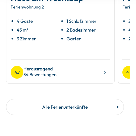
Ferienwohnung 2
Ferien
4 Gäste
1 Schlafzimmer
2 G
45 m²
2 Badezimmer
40 
3 Zimmer
Garten
2 Z
Herausragend
4.7
4.7
34 Bewertungen
Alle Ferienunterkünfte