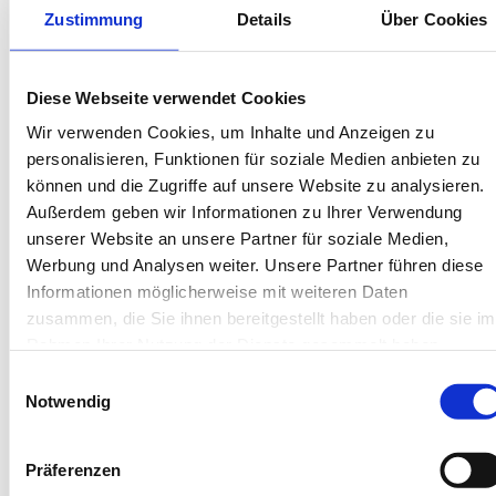
Wäschepakete inklusive
Zustimmung
Details
Über Cookies
Gäste-App mit digitalen Bonusprogrammen
Diese Webseite verwendet Cookies
Rottumerstr. 4, 26757 Borkum
Wir verwenden Cookies, um Inhalte und Anzeigen zu
Objekt-Nr.: 4630001
personalisieren, Funktionen für soziale Medien anbieten zu
können und die Zugriffe auf unsere Website zu analysieren.
Diese Unterkunft teilen:
Außerdem geben wir Informationen zu Ihrer Verwendung
unserer Website an unsere Partner für soziale Medien,
Werbung und Analysen weiter. Unsere Partner führen diese
Informationen möglicherweise mit weiteren Daten
zusammen, die Sie ihnen bereitgestellt haben oder die sie im
Rahmen Ihrer Nutzung der Dienste gesammelt haben.
Einwilligungsauswahl
Notwendig
Diese Unterkünfte werden
Ihnen auch gefallen
Präferenzen