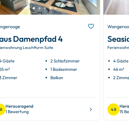
ngerooge
Wangeroo
aus Damenpfad 4
Seasi
ienwohnung Leuchtturm Suite
Ferienwohn
4 Gäste
2 Schlafzimmer
4 Gäste
65 m²
1 Badezimmer
46 m²
3 Zimmer
Balkon
2 Zimm
Herausragend
Hera
.8
4.8
1 Bewertung
15 B