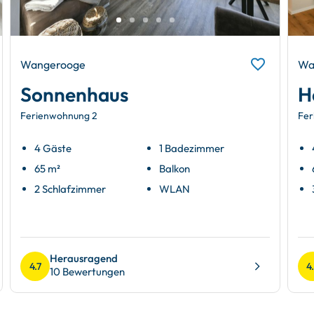
Wangerooge
Wa
Sonnenhaus
H
Ferienwohnung 2
Fer
4 Gäste
1 Badezimmer
65 m²
Balkon
2 Schlafzimmer
WLAN
Herausragend
4.7
4
10 Bewertungen