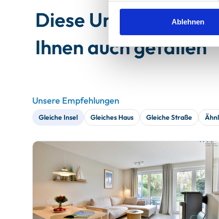
Diese Unterkünfte 
Ablehnen
Ihnen auch gefallen
Unsere Empfehlungen
Gleiche Insel
Gleiches Haus
Gleiche Straße
Ähnl