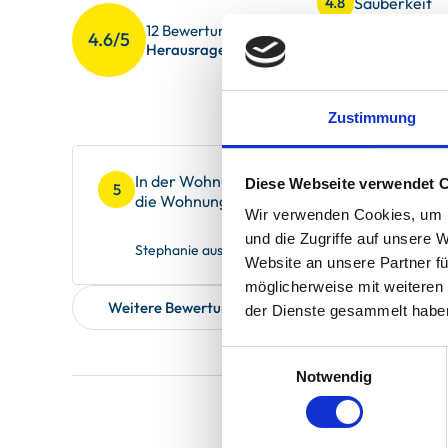
Sauberkeit
4.8
12 Bewertungen
4.6/5
Gesamteindr
4.5
Herausragend
Service
4.5
Zustimmung
In der Wohnung haben wir uns sehr wohl gefü
Diese Webseite verwendet 
5
die Wohnung sehr gerne weiterempfehlen 
Wir verwenden Cookies, um I
und die Zugriffe auf unsere 
Stephanie aus Saterland, verreist im Oktober 202
Website an unsere Partner fü
möglicherweise mit weiteren
Weitere Bewertungen zeigen
der Dienste gesammelt habe
Einwilligungsauswahl
Notwendig