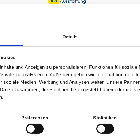
Ausstattung
4.8
uck
Preis/Leistung
4.5
Details
hlt. Sie war sauber und in ein guten Zustand. Wir würden
Cookies
und kommen nächstes Jahr wieder.
nhalte und Anzeigen zu personalisieren, Funktionen für soziale
Website zu analysieren. Außerdem geben wir Informationen zu I
5
r soziale Medien, Werbung und Analysen weiter. Unsere Partner
 Daten zusammen, die Sie ihnen bereitgestellt haben oder die s
n.
Präferenzen
Statistiken