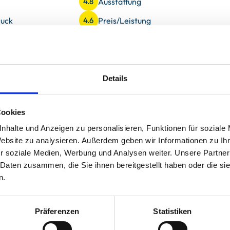
Ausstattung
4.8
uck
Preis/Leistung
4.6
Details
e eignet sich perfekt für den Urlaub mit mehreren
rei bewegen, jeder findet seinen Rückzugsort. Der offene
Cookies
en Garten mit der Dünenlandschaft im Hintergrund ist das
 den Fasanen und Rehen begrüßt. Das Bad im Dachgeschoss
nhalte und Anzeigen zu personalisieren, Funktionen für soziale
sstempel mit großer Badewanne und großzügiger Dusche
Website zu analysieren. Außerdem geben wir Informationen zu I
ffen.
r soziale Medien, Werbung und Analysen weiter. Unsere Partner
 Daten zusammen, die Sie ihnen bereitgestellt haben oder die s
n.
Präferenzen
Statistiken