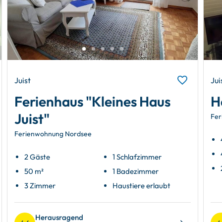
Juist
Jui
Ferienhaus "Kleines Haus
H
Juist"
Fer
Ferienwohnung Nordsee
2 Gäste
1 Schlafzimmer
50 m²
1 Badezimmer
3 Zimmer
Haustiere erlaubt
Herausragend