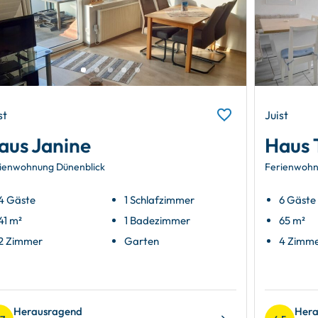
st
Juist
aus Janine
Haus 
ienwohnung Dünenblick
Ferienwohn
4 Gäste
1 Schlafzimmer
6 Gäste
41 m²
1 Badezimmer
65 m²
2 Zimmer
Garten
4 Zimm
Herausragend
Hera