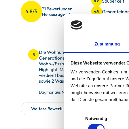
Sauberkeit
4.8
31 Bewertungen
4.8/5
Gesamteindr
4.9
Herausragend
Service
4.8
Zustimmung
Die Wohnung Dünenmeer im Landhaus Ostdün
5
Generationen. 6 Personen können sich hier f
Diese Webseite verwendet 
Wohn-/Essbereich mit dem freien Blick in d
Highlight. Morgens wurden wir bereits von
Wir verwenden Cookies, um I
verdient besondere Erwähnung: ein Wellne
und die Zugriffe auf unsere 
sowie 2 Waschbecken lässt keine Wünsche o
Website an unsere Partner fü
Dagmar aus Nienhagen, verreist im April 2026
möglicherweise mit weiteren
der Dienste gesammelt habe
Weitere Bewertungen zeigen
Einwilligungsauswahl
Notwendig