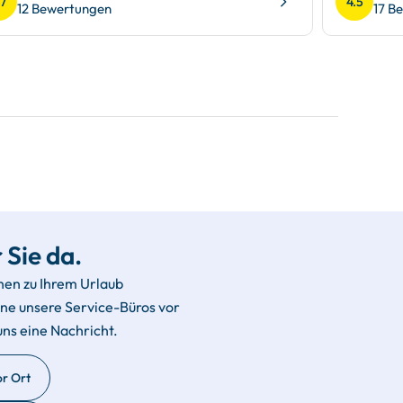
.7
4.5
12 Bewertungen
17 B
 Sie da.
hen zu Ihrem Urlaub
rne unsere Service-Büros vor
uns eine Nachricht.
or Ort