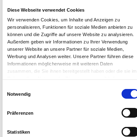
Karl-Wagner-Str. 3, 26571 Juist
Diese Webseite verwendet Cookies
Objekt-Nr.: 3640003
Wir verwenden Cookies, um Inhalte und Anzeigen zu
personalisieren, Funktionen für soziale Medien anbieten zu
Diese Unterkunft teilen:
können und die Zugriffe auf unsere Website zu analysieren.
Außerdem geben wir Informationen zu Ihrer Verwendung
unserer Website an unsere Partner für soziale Medien,
Werbung und Analysen weiter. Unsere Partner führen diese
Informationen möglicherweise mit weiteren Daten
zusammen, die Sie ihnen bereitgestellt haben oder die sie im
Rahmen Ihrer Nutzung der Dienste gesammelt haben.
Einwilligungsauswahl
Notwendig
Diese Unterkünfte werden
Ihnen auch gefallen
Präferenzen
Statistiken
Gleiche Insel
Gleiches Haus
Gleiche Straße
Ähnliche Au