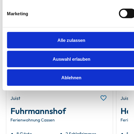
Unsere Empfehlungen
Marketing
Neu
Alle zulassen
Auswahl erlauben
Next
Ablehnen
Juist
Juist
Fuhrmannshof
Hau
Ferienwohnung Cassen
Ferien
8 Gäste
2 Schlafzimmer
5 G