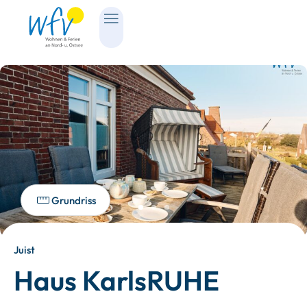
Grundriss
Juist
Haus KarlsRUHE