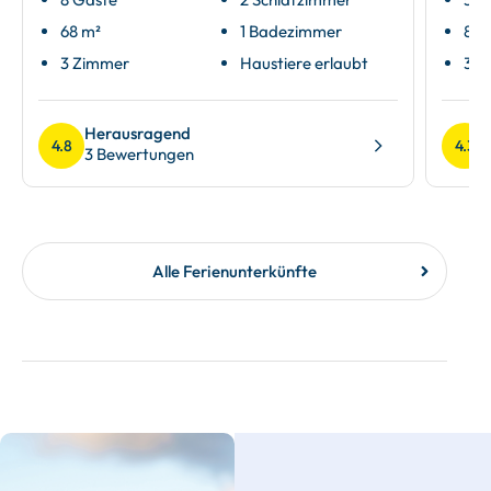
68 m²
1 Badezimmer
80 
3 Zimmer
Haustiere erlaubt
3 Z
Herausragend
4.8
4.3
3 Bewertungen
Alle Ferienunterkünfte