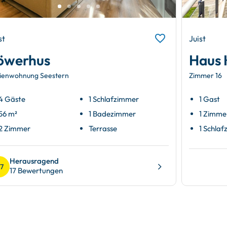
st
Juist
öwerhus
Haus 
ienwohnung Seestern
Zimmer 16
4 Gäste
1 Schlafzimmer
1 Gast
56 m²
1 Badezimmer
1 Zimme
2 Zimmer
Terrasse
1 Schla
Herausragend
.7
17 Bewertungen