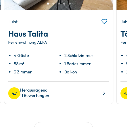
Juist
Jui
Haus Talita
T
Ferienwohnung ALFA
Fer
4 Gäste
2 Schlafzimmer
58 m²
1 Badezimmer
3 Zimmer
Balkon
Herausragend
4.7
4
11 Bewertungen