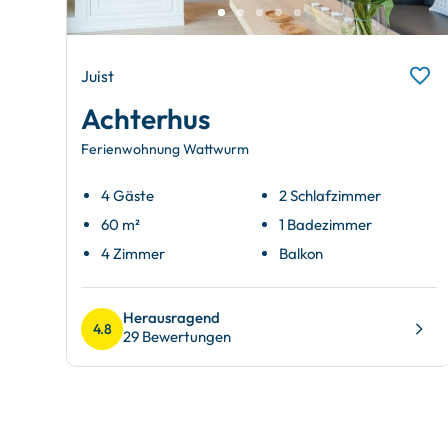
Juist
Achterhus
Ferienwohnung Wattwurm
4 Gäste
2 Schlafzimmer
60 m²
1 Badezimmer
4 Zimmer
Balkon
Herausragend
4.8
29 Bewertungen