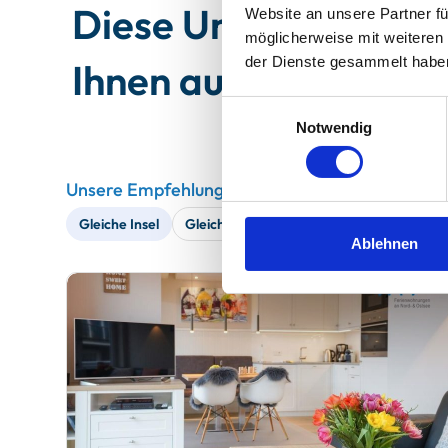
Diese Unterkünfte 
Website an unsere Partner fü
möglicherweise mit weiteren
der Dienste gesammelt habe
Ihnen auch gefallen
Einwilligungsauswahl
Notwendig
Unsere Empfehlungen
Gleiche Insel
Gleiches Haus
Gleiche Straße
Ähnl
Ablehnen