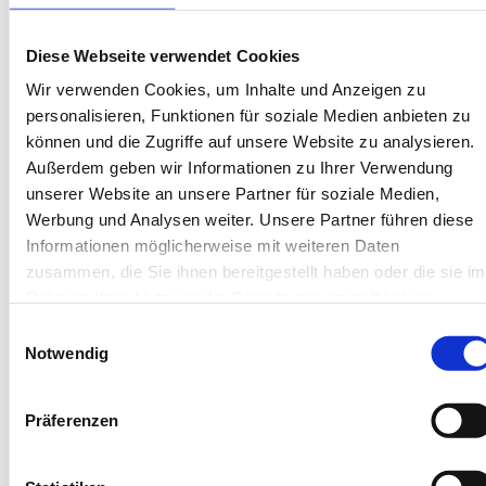
Karl-Wagner-Str. 3, 26571 Juist
Diese Webseite verwendet Cookies
Objekt-Nr.: 3640001
Wir verwenden Cookies, um Inhalte und Anzeigen zu
Diese Unterkunft teilen:
personalisieren, Funktionen für soziale Medien anbieten zu
können und die Zugriffe auf unsere Website zu analysieren.
Außerdem geben wir Informationen zu Ihrer Verwendung
unserer Website an unsere Partner für soziale Medien,
Werbung und Analysen weiter. Unsere Partner führen diese
Informationen möglicherweise mit weiteren Daten
zusammen, die Sie ihnen bereitgestellt haben oder die sie im
Rahmen Ihrer Nutzung der Dienste gesammelt haben.
Einwilligungsauswahl
Diese Unterkünfte werden
Notwendig
Ihnen auch gefallen
Präferenzen
Gleiche Insel
Gleiches Haus
Gleiche Straße
Ähnliche Au