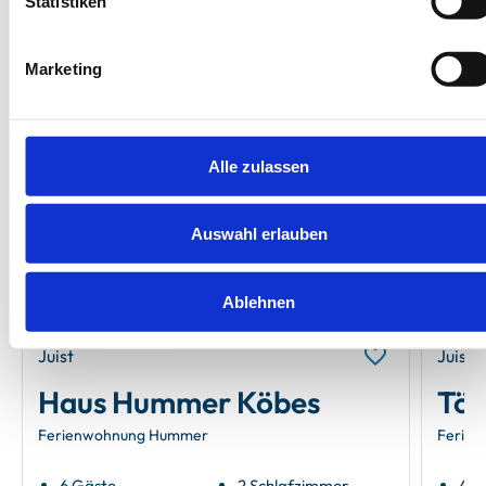
Statistiken
Unsere Empfehlungen
Marketing
Alle zulassen
Next
Auswahl erlauben
Ablehnen
Juist
Juist
Haus Hummer Köbes
Tö
Ferienwohnung Hummer
Ferien
6 Gäste
2 Schlafzimmer
4 G