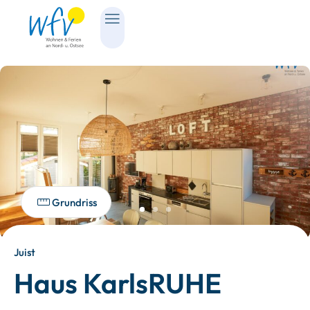
Grundriss
Juist
Haus KarlsRUHE