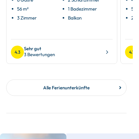
56 m²
1 Badezimmer
51 
3 Zimmer
Balkon
2 Z
Sehr gut
4.3
4.7
3 Bewertungen
Alle Ferienunterkünfte