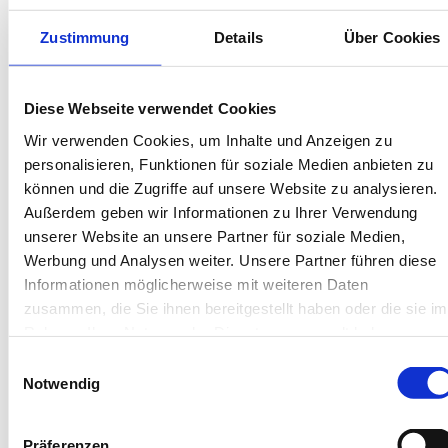
Bis 60 Tage vorab kostenfrei stornieren
Best-Preis-Garantie für Ihren Urlaub
Zustimmung
Details
Über Cookies
Kartenzahlung möglich
Endreinigung inklusive
Wäschepakete inklusive
Diese Webseite verwendet Cookies
Gäste-App mit digitalen Bonusprogrammen
Wir verwenden Cookies, um Inhalte und Anzeigen zu
personalisieren, Funktionen für soziale Medien anbieten zu
Deichstr. 17, 26757 Borkum
können und die Zugriffe auf unsere Website zu analysieren.
Objekt-Nr.: 4480001
Außerdem geben wir Informationen zu Ihrer Verwendung
unserer Website an unsere Partner für soziale Medien,
Diese Unterkunft teilen:
Werbung und Analysen weiter. Unsere Partner führen diese
Informationen möglicherweise mit weiteren Daten
zusammen, die Sie ihnen bereitgestellt haben oder die sie im
Rahmen Ihrer Nutzung der Dienste gesammelt haben.
Einwilligungsauswahl
Notwendig
Präferenzen