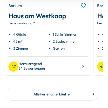
Borkum
Bork
Haus am Westkaap
Ha
Ferienwohnung 2
Ferien
4 Gäste
1 Schlafzimmer
4 G
45 m²
2 Badezimmer
41 
3 Zimmer
Garten
2 Z
Herausragend
4.7
4.6
34 Bewertungen
Alle Ferienunterkünfte