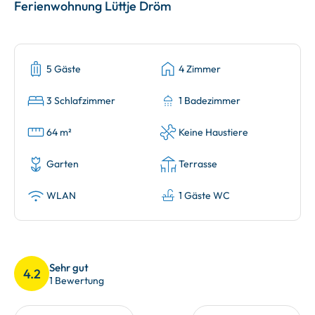
Ferienwohnung Lüttje Dröm
5 Gäste
4 Zimmer
3 Schlafzimmer
1 Badezimmer
64 m²
Keine Haustiere
Garten
Terrasse
WLAN
1 Gäste WC
Sehr gut
4.2
1 Bewertung