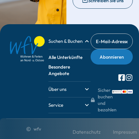
Schreiben Sie uns
Suchen & Buchen
Alle Unterkünfte
Besondere
Angebote
Über uns
Sicher
buchen
und
Service
bezahlen
wfv
Datenschutz
Impressum