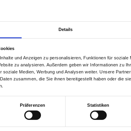
Ausstattung
4.3
uck
Preis/Leistung
4.1
Details
Cookies
barer Aussicht auf das Meer und die vor Wangerooge
nhalte und Anzeigen zu personalisieren, Funktionen für soziale
ng ist super und lässt keine Wünsche offen.
Website zu analysieren. Außerdem geben wir Informationen zu I
r soziale Medien, Werbung und Analysen weiter. Unsere Partner
5
 Daten zusammen, die Sie ihnen bereitgestellt haben oder die s
n.
Präferenzen
Statistiken