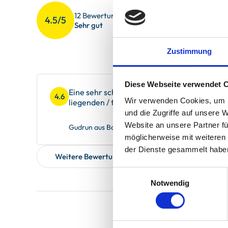
Sauberkeit
4.6
12 Bewertungen
4.5/5
Gesamteindr
4.8
Sehr gut
Service
4.8
Zustimmung
Diese Webseite verwendet 
Eine sehr schöne Ferienwohnung mit wunder
4.6
Wir verwenden Cookies, um I
liegenden / fahrenden Schiffe. Die Ausstattu
und die Zugriffe auf unsere 
Website an unsere Partner fü
Gudrun aus Bad Laer , verreist im September 202
möglicherweise mit weiteren
der Dienste gesammelt habe
Weitere Bewertungen zeigen
Einwilligungsauswahl
Notwendig