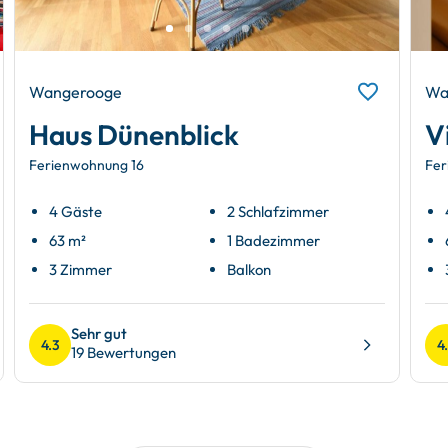
Wangerooge
Wa
Haus Dünenblick
V
Ferienwohnung 16
Fer
4 Gäste
2 Schlafzimmer
63 m²
1 Badezimmer
3 Zimmer
Balkon
Sehr gut
4.3
4
19 Bewertungen