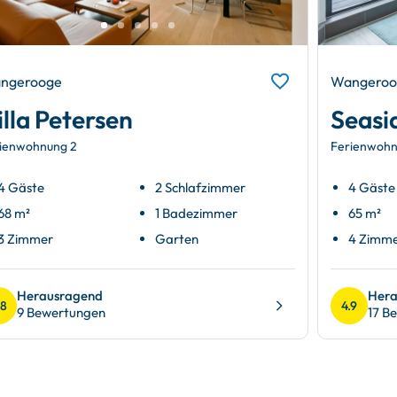
ngerooge
Wangeroo
illa Petersen
Seasi
ienwohnung 2
Ferienwohn
4 Gäste
2 Schlafzimmer
4 Gäste
68 m²
1 Badezimmer
65 m²
3 Zimmer
Garten
4 Zimm
Herausragend
Hera
.8
4.9
9 Bewertungen
17 B