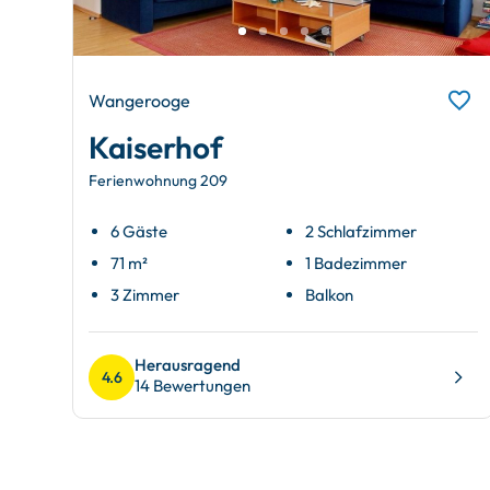
Wangerooge
Kaiserhof
Ferienwohnung 209
6 Gäste
2 Schlafzimmer
71 m²
1 Badezimmer
3 Zimmer
Balkon
Herausragend
4.6
14 Bewertungen