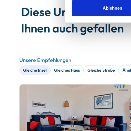
Diese Unterkünfte 
Ablehnen
Ihnen auch gefallen
Unsere Empfehlungen
Gleiche Insel
Gleiches Haus
Gleiche Straße
Ähnl