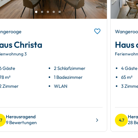
ngerooge
Wangeroo
aus Christa
Haus 
ienwohnung 3
Ferienwoh
6 Gäste
2 Schlafzimmer
4 Gäste
78 m²
1 Badezimmer
65 m²
2 Zimmer
WLAN
3 Zimm
Herausragend
Hera
.7
4.7
9 Bewertungen
28 B