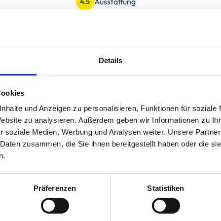
Ausstattung
4.5
uck
Preis/Leistung
4.1
Details
t wirklich an Nichts ! Vom Toilettenpapier bis zum
Cookies
ter Kaffee-sowie Padmaschine einfach alles vorhanden !
nhalte und Anzeigen zu personalisieren, Funktionen für soziale
Website zu analysieren. Außerdem geben wir Informationen zu I
r soziale Medien, Werbung und Analysen weiter. Unsere Partner
 Daten zusammen, die Sie ihnen bereitgestellt haben oder die s
n.
Präferenzen
Statistiken