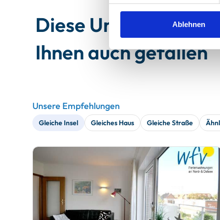
Diese Unterkünfte 
Ablehnen
Ihnen auch gefallen
Unsere Empfehlungen
Gleiche Insel
Gleiches Haus
Gleiche Straße
Ähnl