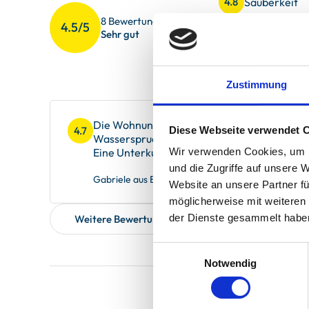
Sauberkeit
4.8
8 Bewertungen
4.5/5
Gesamteindr
4.6
Sehr gut
Service
4.7
Zustimmung
Die Wohnung ist top ausgestattet und es fehl
Diese Webseite verwendet 
4.7
Wassersprudler über Gewürze ,Kaffee ,Toas
Eine Unterkunft zum Wohlfühlen !
Wir verwenden Cookies, um I
und die Zugriffe auf unsere 
Gabriele aus Büren, verreist im Oktober 2025
Website an unsere Partner fü
möglicherweise mit weiteren
der Dienste gesammelt habe
Weitere Bewertungen zeigen
Einwilligungsauswahl
Notwendig