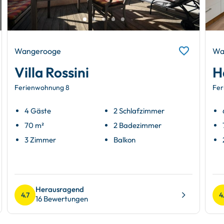
Wangerooge
Wa
Villa Rossini
H
Ferienwohnung 8
Fer
4 Gäste
2 Schlafzimmer
70 m²
2 Badezimmer
3 Zimmer
Balkon
Herausragend
4.7
4
16 Bewertungen