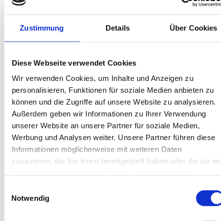
Bis 60 Tage vorab kostenfrei stornieren
Best-Preis-Garantie für Ihren Urlaub
Kartenzahlung möglich
Zustimmung
Details
Über Cookies
Endreinigung inklusive
Wäschepakete inklusive
Gäste-App mit digitalen Bonusprogrammen
Diese Webseite verwendet Cookies
Wir verwenden Cookies, um Inhalte und Anzeigen zu
Obere Strandpromenade 37, 26486 Wangerooge
personalisieren, Funktionen für soziale Medien anbieten zu
Objekt-Nr.: 610026
können und die Zugriffe auf unsere Website zu analysieren.
Außerdem geben wir Informationen zu Ihrer Verwendung
Diese Unterkunft teilen:
unserer Website an unsere Partner für soziale Medien,
Werbung und Analysen weiter. Unsere Partner führen diese
Informationen möglicherweise mit weiteren Daten
zusammen, die Sie ihnen bereitgestellt haben oder die sie im
Rahmen Ihrer Nutzung der Dienste gesammelt haben.
Einwilligungsauswahl
Notwendig