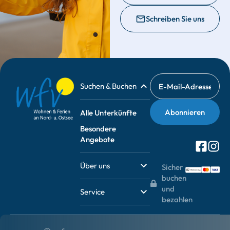
Schreiben Sie uns
Suchen & Buchen
Alle Unterkünfte
Besondere
Angebote
Über uns
Sicher
buchen
und
Service
bezahlen