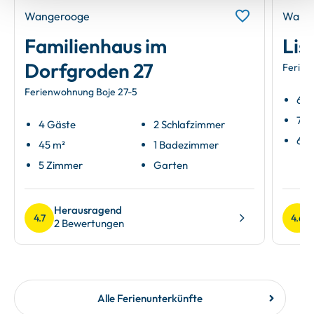
Wangerooge
Wang
Familienhaus im
Lis
Dorfgroden 27
Ferien
Ferienwohnung Boje 27-5
6 G
72 
4 Gäste
2 Schlafzimmer
6 Z
45 m²
1 Badezimmer
5 Zimmer
Garten
Herausragend
4.7
4.6
2 Bewertungen
Alle Ferienunterkünfte