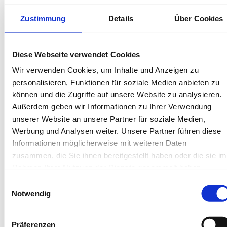
Kartenzahlung möglich
Endreinigung inklusive
Zustimmung
Details
Über Cookies
Wäschepakete inklusive
Gäste-App mit digitalen Bonusprogrammen
Diese Webseite verwendet Cookies
Obere Strandpromenade 19, 26486 Wangerooge
Wir verwenden Cookies, um Inhalte und Anzeigen zu
Objekt-Nr.: 020511
personalisieren, Funktionen für soziale Medien anbieten zu
können und die Zugriffe auf unsere Website zu analysieren.
Diese Unterkunft teilen:
Außerdem geben wir Informationen zu Ihrer Verwendung
unserer Website an unsere Partner für soziale Medien,
Werbung und Analysen weiter. Unsere Partner führen diese
Informationen möglicherweise mit weiteren Daten
zusammen, die Sie ihnen bereitgestellt haben oder die sie im
Rahmen Ihrer Nutzung der Dienste gesammelt haben.
Einwilligungsauswahl
Notwendig
Diese Unterkünfte werden
Präferenzen