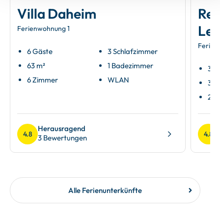
Villa Daheim
Res
Leu
Ferienwohnung 1
Ferien
6 Gäste
3 Schlafzimmer
63 m²
1 Badezimmer
3 G
6 Zimmer
WLAN
37 
2 Z
Herausragend
4.8
4.8
3 Bewertungen
Alle Ferienunterkünfte