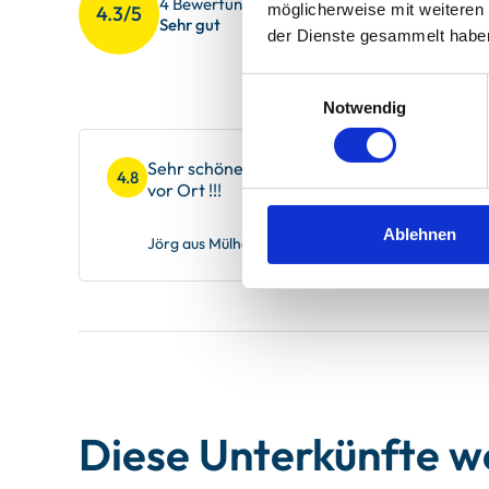
4 Bewertungen
möglicherweise mit weiteren
4.3/5
Gesamteindr
4.3
Sehr gut
der Dienste gesammelt habe
Service
4.3
Einwilligungsauswahl
Notwendig
Sehr schöne Wohnung, diese würden wir jed
4.8
vor Ort !!!
Ablehnen
Jörg aus Mülheim, verreist im Juli 2026
Diese Unterkünfte 