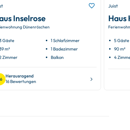
st
Juist
aus Inselrose
Haus 
ienwohnung Dünenröschen
Ferienwohn
3 Gäste
1 Schlafzimmer
5 Gäste
39 m²
1 Badezimmer
90 m²
2 Zimmer
Balkon
4 Zimm
Herausragend
.6
16 Bewertungen