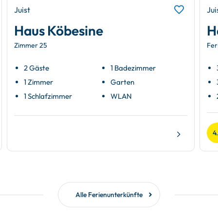
Juist
Jui
Haus Köbesine
H
Zimmer 25
Fer
2 Gäste
1 Badezimmer
1 Zimmer
Garten
1 Schlafzimmer
WLAN
4
Alle Ferienunterkünfte