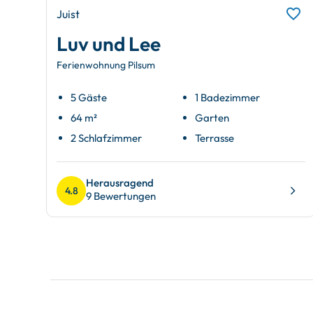
Juist
Luv und Lee
Ferienwohnung Pilsum
5 Gäste
1 Badezimmer
64 m²
Garten
2 Schlafzimmer
Terrasse
Herausragend
4.8
9 Bewertungen