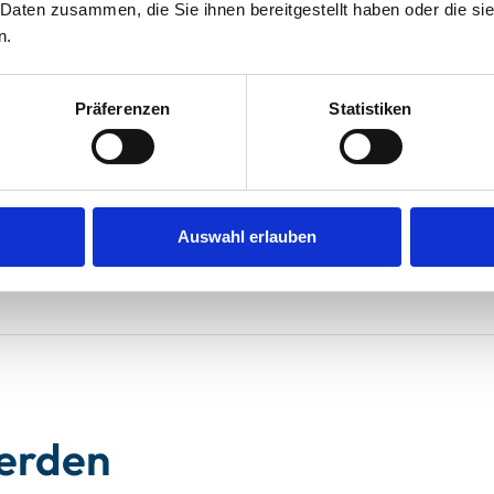
 Daten zusammen, die Sie ihnen bereitgestellt haben oder die s
uck
Preis/Leistung
4
n.
Präferenzen
Statistiken
erzeit wieder Buchen ! Hervorragender Service der WFL
Auswahl erlauben
werden