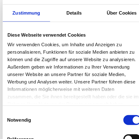
Bis 60 Tage vorab kostenfrei stornieren
Best-Preis-Garantie für Ihren Urlaub
Zustimmung
Details
Über Cookies
Kartenzahlung möglich
Endreinigung inklusive
Wäschepakete inklusive
Gäste-App mit digitalen Bonusprogrammen
Diese Webseite verwendet Cookies
Wir verwenden Cookies, um Inhalte und Anzeigen zu
personalisieren, Funktionen für soziale Medien anbieten zu
Zedeliusstraße 36, 26486 Wangerooge
können und die Zugriffe auf unsere Website zu analysieren.
Objekt-Nr.: 540048
Außerdem geben wir Informationen zu Ihrer Verwendung
unserer Website an unsere Partner für soziale Medien,
Diese Unterkunft teilen:
Werbung und Analysen weiter. Unsere Partner führen diese
Informationen möglicherweise mit weiteren Daten
zusammen, die Sie ihnen bereitgestellt haben oder die sie im
Rahmen Ihrer Nutzung der Dienste gesammelt haben.
Einwilligungsauswahl
Notwendig