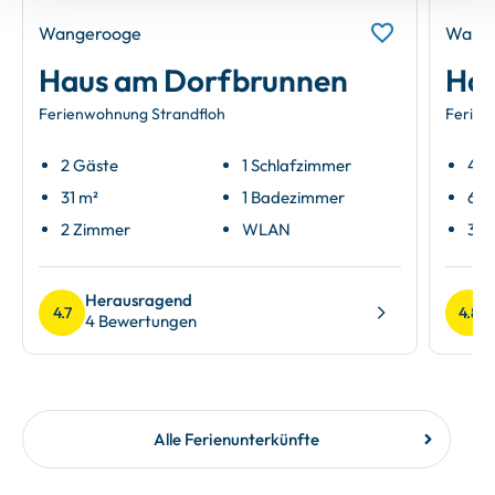
Wangerooge
Wang
Haus am Dorfbrunnen
Hau
Ferienwohnung Strandfloh
Ferien
2 Gäste
1 Schlafzimmer
4 G
31 m²
1 Badezimmer
60 
2 Zimmer
WLAN
3 Z
Herausragend
4.7
4.8
4 Bewertungen
Alle Ferienunterkünfte