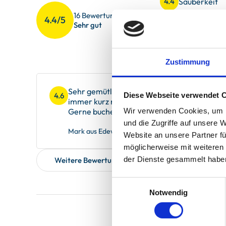
Sauberkeit
4.4
16 Bewertungen
4.4/5
Gesamteindr
4.3
Sehr gut
Service
4.7
Zustimmung
Sehr gemütliche Wohnung in bester Lage! Si
Diese Webseite verwendet 
4.6
immer kurz rein und kurz ein Päuschen einle
Gerne buchen wir wieder über wfv
Wir verwenden Cookies, um I
und die Zugriffe auf unsere 
Mark aus Edewecht, verreist im Januar 2026
Website an unsere Partner fü
möglicherweise mit weiteren
der Dienste gesammelt habe
Weitere Bewertungen zeigen
Einwilligungsauswahl
Notwendig