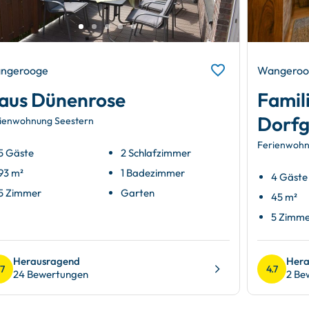
ngerooge
Wangeroo
aus Dünenrose
Famil
Dorfg
ienwohnung Seestern
Ferienwohn
5 Gäste
2 Schlafzimmer
93 m²
1 Badezimmer
4 Gäste
5 Zimmer
Garten
45 m²
5 Zimm
Herausragend
Hera
.7
4.7
24 Bewertungen
2 Be