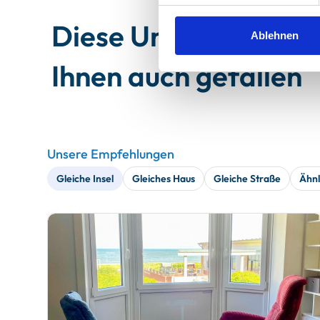
Diese Unterkünfte 
Ablehnen
Ihnen auch gefallen
Unsere Empfehlungen
Gleiche Insel
Gleiches Haus
Gleiche Straße
Ähnl