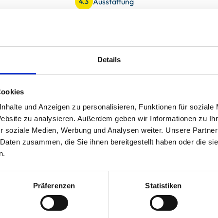
Ausstattung
4.3
uck
Preis/Leistung
4.3
Details
e hat alles was man braucht und man kann den Tag über
Cookies
gen. Das Organisatorische lief schnell und unkompliziert.
nhalte und Anzeigen zu personalisieren, Funktionen für soziale
Website zu analysieren. Außerdem geben wir Informationen zu I
r soziale Medien, Werbung und Analysen weiter. Unsere Partner
 Daten zusammen, die Sie ihnen bereitgestellt haben oder die s
n.
Präferenzen
Statistiken