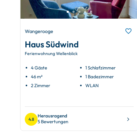
Wangerooge
Haus Südwind
Ferienwohnung Wellenblick
4 Gäste
1 Schlafzimmer
46 m²
1 Badezimmer
2 Zimmer
WLAN
Herausragend
4.8
5 Bewertungen