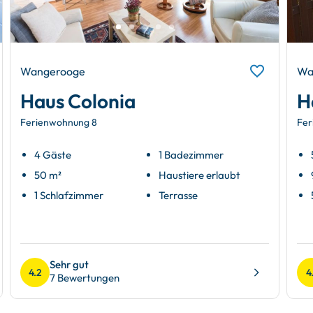
Wangerooge
Wa
Haus Colonia
H
Ferienwohnung 8
Fer
4 Gäste
1 Badezimmer
50 m²
Haustiere erlaubt
1 Schlafzimmer
Terrasse
Sehr gut
4.2
4
7 Bewertungen