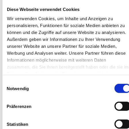
Blanke Fenne 2b, 26757 Borkum
Diese Webseite verwendet Cookies
Objekt-Nr.: 4520028
Wir verwenden Cookies, um Inhalte und Anzeigen zu
personalisieren, Funktionen für soziale Medien anbieten zu
Diese Unterkunft teilen:
können und die Zugriffe auf unsere Website zu analysieren.
Außerdem geben wir Informationen zu Ihrer Verwendung
unserer Website an unsere Partner für soziale Medien,
Werbung und Analysen weiter. Unsere Partner führen diese
Informationen möglicherweise mit weiteren Daten
zusammen, die Sie ihnen bereitgestellt haben oder die sie im
Rahmen Ihrer Nutzung der Dienste gesammelt haben.
Einwilligungsauswahl
Notwendig
Diese Unterkünfte werden
Ihnen auch gefallen
Präferenzen
Statistiken
Gleiche Insel
Gleiches Haus
Gleiche Straße
Ähnliche Au