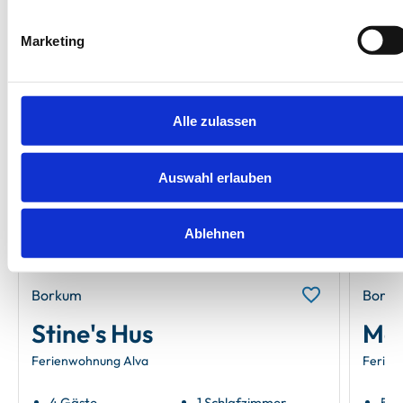
Unsere Empfehlungen
Marketing
Alle zulassen
Auswahl erlauben
Next
Ablehnen
Borkum
Bork
Stine's Hus
Mob
Ferienwohnung Alva
Ferien
4 Gäste
1 Schlafzimmer
5 G