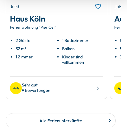
Juist
Juist
Haus Köln
Ach
Ferienwohnung "Pier Ost"
Ferien
2 Gäste
1 Badezimmer
5 G
32 m²
Balkon
54 
1 Zimmer
Kinder sind
3 Z
willkommen
Sehr gut
4.4
4.7
9 Bewertungen
Alle Ferienunterkünfte