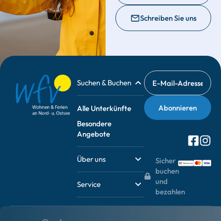
Schreiben Sie uns
Suchen & Buchen
Alle Unterkünfte
Besondere
Angebote
Über uns
Sicher
buchen
und
Service
bezahlen