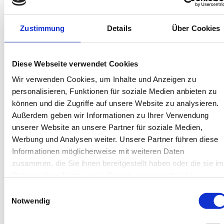
Bis 60 Tage vorab kostenfrei stornieren
Best-Preis-Garantie für Ihren Urlaub
Kartenzahlung möglich
Zustimmung
Details
Über Cookies
Endreinigung inklusive
Wäschepakete inklusive
Gäste-App mit digitalen Bonusprogrammen
Diese Webseite verwendet Cookies
Wir verwenden Cookies, um Inhalte und Anzeigen zu
Flugplatzstr 13, 26571 Juist
personalisieren, Funktionen für soziale Medien anbieten zu
Objekt-Nr.: 3010002
können und die Zugriffe auf unsere Website zu analysieren.
Außerdem geben wir Informationen zu Ihrer Verwendung
Diese Unterkunft teilen:
unserer Website an unsere Partner für soziale Medien,
Werbung und Analysen weiter. Unsere Partner führen diese
Informationen möglicherweise mit weiteren Daten
zusammen, die Sie ihnen bereitgestellt haben oder die sie im
Rahmen Ihrer Nutzung der Dienste gesammelt haben.
Einwilligungsauswahl
Notwendig