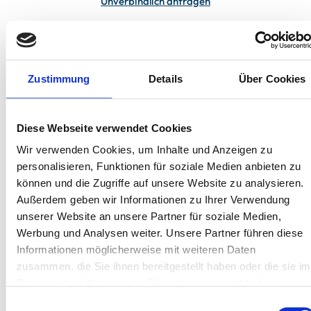
Unverbindlich anfragen
In deiner Buchung inbegriffen
Zustimmung
Details
Über Cookies
Bis 60 Tage vorab kostenfrei stornieren
Best-Preis-Garantie für Ihren Urlaub
Kartenzahlung möglich
Endreinigung inklusive
Diese Webseite verwendet Cookies
Wäschepakete inklusive
Gäste-App mit digitalen Bonusprogrammen
Wir verwenden Cookies, um Inhalte und Anzeigen zu
personalisieren, Funktionen für soziale Medien anbieten zu
können und die Zugriffe auf unsere Website zu analysieren.
Kiebitzdelle-Leegde 10, 26757 Borkum
Außerdem geben wir Informationen zu Ihrer Verwendung
Objekt-Nr.: 4790001
unserer Website an unsere Partner für soziale Medien,
Werbung und Analysen weiter. Unsere Partner führen diese
Diese Unterkunft teilen:
Informationen möglicherweise mit weiteren Daten
zusammen, die Sie ihnen bereitgestellt haben oder die sie im
Rahmen Ihrer Nutzung der Dienste gesammelt haben.
Einwilligungsauswahl