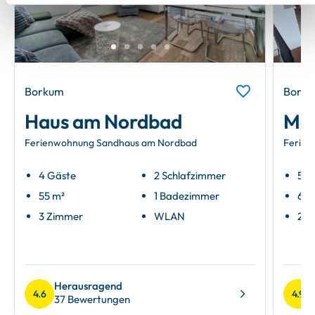
Next
Borkum
Bork
Haus am Nordbad
Mob
Ferienwohnung Sandhaus am Nordbad
Ferien
4 Gäste
2 Schlafzimmer
5 G
55 m²
1 Badezimmer
60 
3 Zimmer
WLAN
2 Z
Herausragend
4.6
4.9
37 Bewertungen