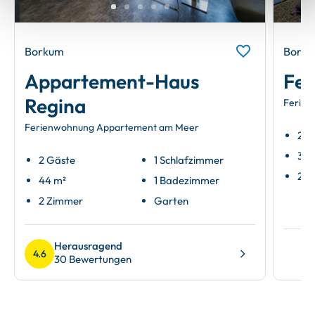
Borkum
Bork
Appartement-Haus
Fer
Regina
Ferienw
Ferienwohnung Appartement am Meer
2 G
32 
2 Gäste
1 Schlafzimmer
2 Z
44 m²
1 Badezimmer
2 Zimmer
Garten
Herausragend
4.6
30 Bewertungen