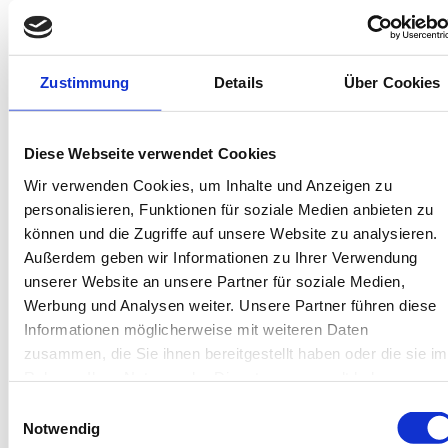
In deiner Buchung inbegriffen
Bis 60 Tage vorab kostenfrei stornieren
Zustimmung
Details
Über Cookies
Best-Preis-Garantie für Ihren Urlaub
Kartenzahlung möglich
Endreinigung inklusive
Wäschepakete inklusive
Diese Webseite verwendet Cookies
Gäste-App mit digitalen Bonusprogrammen
Wir verwenden Cookies, um Inhalte und Anzeigen zu
personalisieren, Funktionen für soziale Medien anbieten zu
Weerts Gatt 6, 26757 Borkum
können und die Zugriffe auf unsere Website zu analysieren.
Objekt-Nr.: 4690006
Außerdem geben wir Informationen zu Ihrer Verwendung
unserer Website an unsere Partner für soziale Medien,
Diese Unterkunft teilen:
Werbung und Analysen weiter. Unsere Partner führen diese
Informationen möglicherweise mit weiteren Daten
zusammen, die Sie ihnen bereitgestellt haben oder die sie im
Rahmen Ihrer Nutzung der Dienste gesammelt haben.
Einwilligungsauswahl
Notwendig