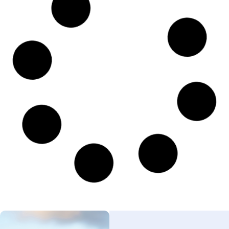
Konzerte auf Rügen
Auf gute Musik müssen Sie in Ihrem Ostseeurlaub keinesfalls
verzichten! In vielen Orten der Insel Rügen finden regelmäßig
zahlreiche Konzerte statt; in der Hauptsaison sogar oftmals
täglich.