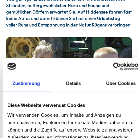
Stränden, außergewöhnlicher Flora und Fauna und
gemütlichen Dörfern erwartet Sie. Auf Hiddensee fahren fast
keine Autos und damit können Sie hier einen Urlaubstag
voller Ruhe und Entspannung in der Natur Rügens verbringen!
Zustimmung
Details
Über Cookies
Karls Erlebnisdorf auf Rügen
Indoorspielplatz, Go-Kart-Bahn und Streichelgehege –
Diese Webseite verwendet Cookies
erleben Sie einen spannenden Urlaubstag in „Karls
Wir verwenden Cookies, um Inhalte und Anzeigen zu
Erlebnisdorf“. Besonders Familien mit Kindern erwartet im
personalisieren, Funktionen für soziale Medien anbieten zu
Erlebnispark in Zirkow auf Rügen jede Menge Spaß, Spiel
und Action!
können und die Zugriffe auf unsere Website zu analysieren.
Außerdem geben wir Informationen zu Ihrer Verwendung