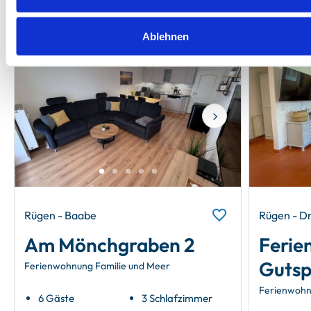
Ablehnen
Next
Rügen - Baabe
Rügen - D
Am Mönchgraben 2
Ferie
Gutsp
Ferienwohnung Familie und Meer
Ferienwohn
6 Gäste
3 Schlafzimmer