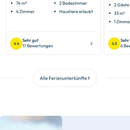
74 m²
2 Badezimmer
2 Gäste
4 Zimmer
Haustiere erlaubt
33 m²
1 Zimme
Sehr gut
Sehr
4.4
4.5
17 Bewertungen
6 Be
Alle Ferienunterkünfte