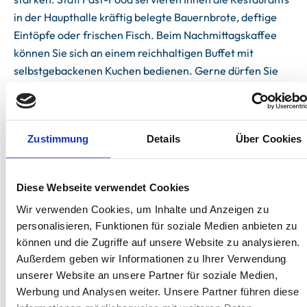
in der Haupthalle kräftig belegte Bauernbrote, deftige
Eintöpfe oder frischen Fisch. Beim Nachmittagskaffee
können Sie sich an einem reichhaltigen Buffet mit
selbstgebackenen Kuchen bedienen. Gerne dürfen Sie
sich aber auch Stücke für die Kaffeetafel in Ihrer
Ferienwohnung einpacken lassen. Oder haben Sie mal
Lust auf ein gemütliches Urlaubsfrühstück auf dem
Zustimmung
Details
Über Cookies
Bauernhof? Samstags und sonntags bietet Karls
Erlebnisdorf in Zirkow auch ein Wochenendfrühstück an.
Adresse: Für die Aktualität der Angaben können wir keine
Diese Webseite verwendet Cookies
Gewähr übernehmen.
Wir verwenden Cookies, um Inhalte und Anzeigen zu
personalisieren, Funktionen für soziale Medien anbieten zu
können und die Zugriffe auf unsere Website zu analysieren.
Außerdem geben wir Informationen zu Ihrer Verwendung
unserer Website an unsere Partner für soziale Medien,
Werbung und Analysen weiter. Unsere Partner führen diese