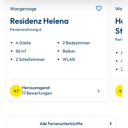
Wangerooge
Wang
Residenz Helena
Hau
Str
Ferienwohnung 6
Ferien
4 Gäste
2 Badezimmer
86 m²
Balkon
4 G
2 Schlafzimmer
WLAN
47 
2 Z
Herausragend
4.7
4.7
17 Bewertungen
Alle Ferienunterkünfte