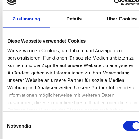
Bis 60 Tage vorab kostenfrei stornieren
Best-Preis-Garantie für Ihren Urlaub
Kartenzahlung möglich
Zustimmung
Details
Über Cookies
Endreinigung inklusive
Wäschepakete inklusive
Gäste-App mit digitalen Bonusprogrammen
Diese Webseite verwendet Cookies
Wir verwenden Cookies, um Inhalte und Anzeigen zu
Elisabeth-Anna Straße 35, 26486 Wangerooge
personalisieren, Funktionen für soziale Medien anbieten zu
Objekt-Nr.: 520008
können und die Zugriffe auf unsere Website zu analysieren.
Außerdem geben wir Informationen zu Ihrer Verwendung
Diese Unterkunft teilen:
unserer Website an unsere Partner für soziale Medien,
Werbung und Analysen weiter. Unsere Partner führen diese
Informationen möglicherweise mit weiteren Daten
zusammen, die Sie ihnen bereitgestellt haben oder die sie im
Rahmen Ihrer Nutzung der Dienste gesammelt haben.
Einwilligungsauswahl
Notwendig