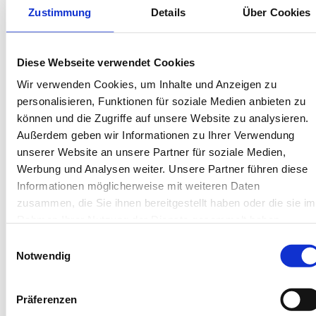
Wäschepakete inklusive
Zustimmung
Details
Über Cookies
Gäste-App mit digitalen Bonusprogrammen
Diese Webseite verwendet Cookies
Kaapdelle 22, 26757 Borkum
Wir verwenden Cookies, um Inhalte und Anzeigen zu
Objekt-Nr.: 4570001
personalisieren, Funktionen für soziale Medien anbieten zu
können und die Zugriffe auf unsere Website zu analysieren.
Diese Unterkunft teilen:
Außerdem geben wir Informationen zu Ihrer Verwendung
unserer Website an unsere Partner für soziale Medien,
Werbung und Analysen weiter. Unsere Partner führen diese
Informationen möglicherweise mit weiteren Daten
zusammen, die Sie ihnen bereitgestellt haben oder die sie im
Rahmen Ihrer Nutzung der Dienste gesammelt haben.
Einwilligungsauswahl
Notwendig
Diese Unterkünfte werden
Ihnen auch gefallen
Präferenzen