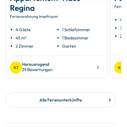
Regina
Ferien
Ferienwohnung Inseltraum
4 G
72 
4 Gäste
1 Schlafzimmer
2 S
45 m²
1 Badezimmer
2 Zimmer
Garten
Herausragend
4.7
4.7
39 Bewertungen
Alle Ferienunterkünfte