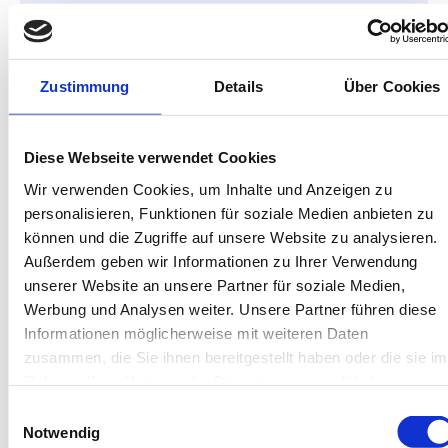
In deiner Buchung inbegriffen
Bis 60 Tage vorab kostenfrei stornieren
Zustimmung
Details
Über Cookies
Best-Preis-Garantie für Ihren Urlaub
Kartenzahlung möglich
Endreinigung inklusive
Wäschepakete inklusive
Diese Webseite verwendet Cookies
Gäste-App mit digitalen Bonusprogrammen
Wir verwenden Cookies, um Inhalte und Anzeigen zu
personalisieren, Funktionen für soziale Medien anbieten zu
Upholmstr. 116, 26757 Borkum
können und die Zugriffe auf unsere Website zu analysieren.
Objekt-Nr.: 4290006
Außerdem geben wir Informationen zu Ihrer Verwendung
unserer Website an unsere Partner für soziale Medien,
Diese Unterkunft teilen:
Werbung und Analysen weiter. Unsere Partner führen diese
Informationen möglicherweise mit weiteren Daten
zusammen, die Sie ihnen bereitgestellt haben oder die sie im
Rahmen Ihrer Nutzung der Dienste gesammelt haben.
Einwilligungsauswahl
Notwendig