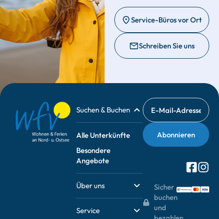
Service-Büros vor Ort
Schreiben Sie uns
Suchen & Buchen
Alle Unterkünfte
Besondere
Angebote
Über uns
Sicher
buchen
und
Service
bezahlen