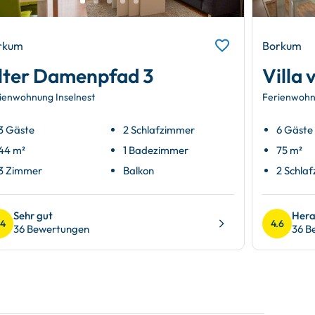
rkum
Borkum
lter Damenpfad 3
Villa
ienwohnung Inselnest
Ferienwohn
3 Gäste
2 Schlafzimmer
6 Gäste
44 m²
1 Badezimmer
75 m²
3 Zimmer
Balkon
2 Schla
Sehr gut
Hera
.4
4.6
36 Bewertungen
36 B