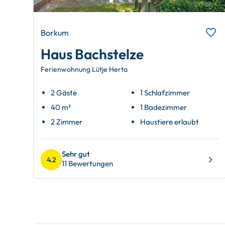
Borkum
Haus Bachstelze
Ferienwohnung Lütje Herta
2 Gäste
1 Schlafzimmer
40 m²
1 Badezimmer
2 Zimmer
Haustiere erlaubt
Sehr gut
4.2
11 Bewertungen