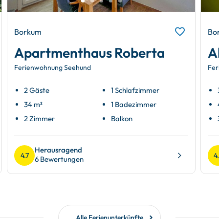
Borkum
Bo
Apartmenthaus Roberta
A
Ferienwohnung Seehund
Fer
2 Gäste
1 Schlafzimmer
34 m²
1 Badezimmer
2 Zimmer
Balkon
Herausragend
4.7
4
6 Bewertungen
Alle Ferienunterkünfte