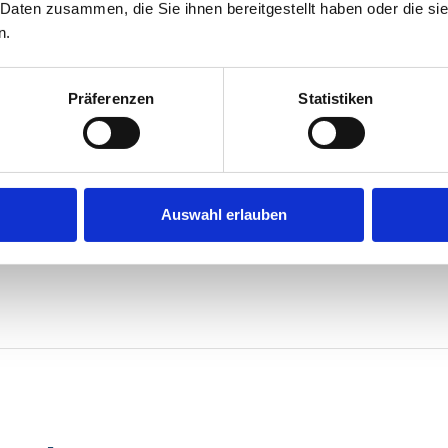
 Daten zusammen, die Sie ihnen bereitgestellt haben oder die s
uck
Preis/Leistung
4.4
n.
Präferenzen
Statistiken
fehlen. Top Lage. Top modern eingerichtet. Leider ohne
Auswahl erlauben