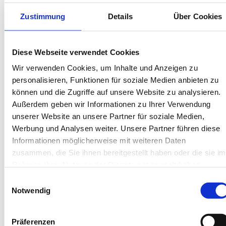
Kartenzahlung möglich
Endreinigung inklusive
Zustimmung
Details
Über Cookies
Wäschepakete inklusive
Gäste-App mit digitalen Bonusprogrammen
Diese Webseite verwendet Cookies
Bahnhofstraße 1, 26486 Wangerooge
Wir verwenden Cookies, um Inhalte und Anzeigen zu
Objekt-Nr.: 180006
personalisieren, Funktionen für soziale Medien anbieten zu
können und die Zugriffe auf unsere Website zu analysieren.
Außerdem geben wir Informationen zu Ihrer Verwendung
Diese Unterkunft teilen:
unserer Website an unsere Partner für soziale Medien,
Werbung und Analysen weiter. Unsere Partner führen diese
Informationen möglicherweise mit weiteren Daten
zusammen, die Sie ihnen bereitgestellt haben oder die sie im
Rahmen Ihrer Nutzung der Dienste gesammelt haben.
Einwilligungsauswahl
Notwendig
Diese Unterkünfte werden
Präferenzen
Ihnen auch gefallen