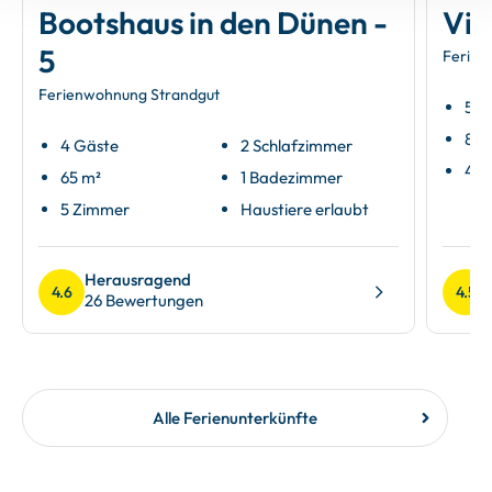
Bootshaus in den Dünen -
Vil
5
Ferien
Ferienwohnung Strandgut
5 G
88 
4 Gäste
2 Schlafzimmer
4 Z
65 m²
1 Badezimmer
5 Zimmer
Haustiere erlaubt
Herausragend
4.6
4.5
26 Bewertungen
Alle Ferienunterkünfte